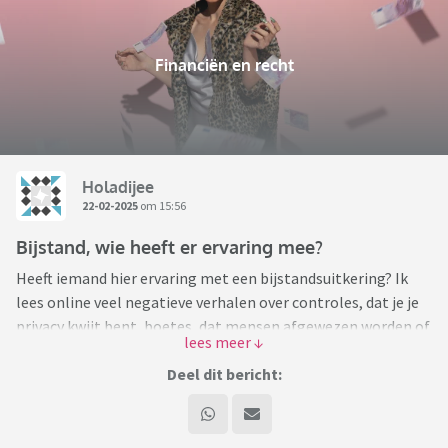
Financiën en recht
Holadijee
22-02-2025
om 15:56
Bijstand, wie heeft er ervaring mee?
Heeft iemand hier ervaring met een bijstandsuitkering? Ik
lees online veel negatieve verhalen over controles, dat je je
privacy kwijt bent, boetes, dat mensen afgewezen worden of
eruit worden gegooid. Dat je ergens moet gaan werken wat
ver van huis is etc. Ik heb het op het moment erg zwaar en
Deel dit bericht:
kom er voor in aanmerking als ik het zo lees maar door alle
verhalen twijfel ik dus heel erg of ik er wel goed aan doe het
aan te vragen.