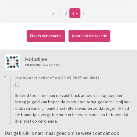
«
1
2
3
»
Natuurlijk hoop ik dat als ik het aanvraag ik het maar heel
kort nodig zal hebben, of achteraf helemaal niet.
Plaats een reactie
Naar laatste reactie
Holadijee
09-03-2025
om 14:23
rooiekater schreef op 09-03-2025 om 06:11:
[..]
Ik deed toen mee aan de cash back acties van sqoupy dan
kreeg je geld van bepaalde producten terug gestort. En bij het
uitlezen van mijn bank afschriften kwamen ze dat tegen. Ik had
de bonnetjes vergeten mee in te leveren om aan te tonen dat
ik er niet op verdiende.
Dat gebruik ik niet maar goed om te weten dat dat ook