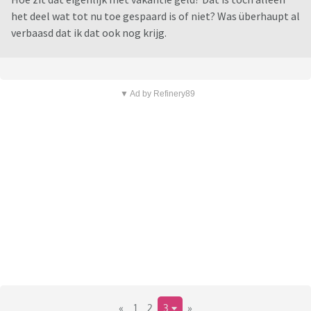
het deel wat tot nu toe gespaard is of niet? Was überhaupt al
verbaasd dat ik dat ook nog krijg.
▼ Ad by Refinery89
«
1
2
3
»