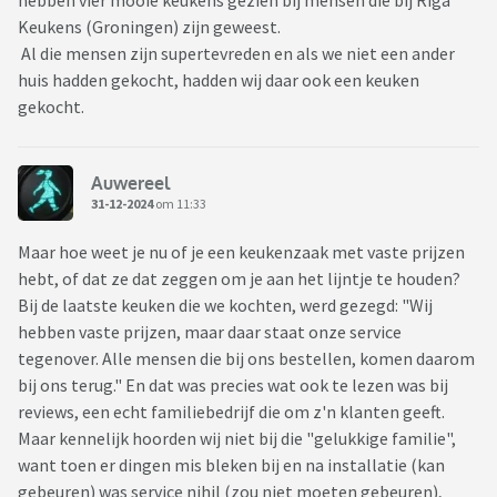
hebben vier mooie keukens gezien bij mensen die bij Riga
Keukens (Groningen) zijn geweest.
Al die mensen zijn supertevreden en als we niet een ander
huis hadden gekocht, hadden wij daar ook een keuken
gekocht.
Auwereel
31-12-2024
om 11:33
Maar hoe weet je nu of je een keukenzaak met vaste prijzen
hebt, of dat ze dat zeggen om je aan het lijntje te houden?
Bij de laatste keuken die we kochten, werd gezegd: "Wij
hebben vaste prijzen, maar daar staat onze service
tegenover. Alle mensen die bij ons bestellen, komen daarom
bij ons terug." En dat was precies wat ook te lezen was bij
reviews, een echt familiebedrijf die om z'n klanten geeft.
Maar kennelijk hoorden wij niet bij die "gelukkige familie",
want toen er dingen mis bleken bij en na installatie (kan
gebeuren) was service nihil (zou niet moeten gebeuren),