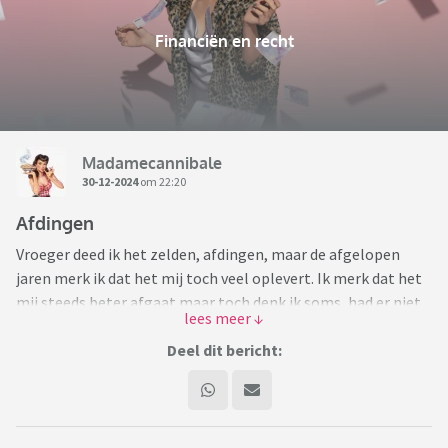
Financiën en recht
Madamecannibale
30-12-2024
om 22:20
Afdingen
Vroeger deed ik het zelden, afdingen, maar de afgelopen
jaren merk ik dat het mij toch veel oplevert. Ik merk dat het
mij steeds beter afgaat maar toch denk ik soms, had er niet
nog meer ingezeten.
Deel dit bericht:
Bij dingen waar ik weinig verstand van heb zoals
tweedehands auto’s, klusjes in huis, grote aankopen heb ik
vaak het gevoel dat ik te veel betaal. Maar dan verbaas ik me
ook weer hoe makkelijk er ineens honderden euro’s van de