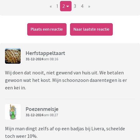
«
1
2
3
4
»
prijs afgaan na wat onderhandelen. Dan vraag ik me af:
waarom kan dat eigenlijk zo makkelijk? En worden de
meeste mensen (mijzelf inclusief) niet gewoon keihard voor
de gek gehouden?
Plaats een reactie
Naar laatste reactie
Zelf ben ik tevreden als ik het gevoel heb dat ik waar voor
mijn geld krijg. Het hoeft niet de goedkoopste deal te zijn,
zolang het maar eerlijk voelt. Waarop dingen jullie af? En
Herfstappeltaart
hebben jullie nog tips?
31-12-2024
om 08:16
Wij doen dat nooit, niet gewend van huis uit. We betalen
gewoon wat het kost. Mijn schoonzoon daarentegen is er
een kei in.
Poezenmeisje
31-12-2024
om 08:27
Mijn man dingt zelfs af op een badjas bij Livera, scheelde
toch weer 10%.