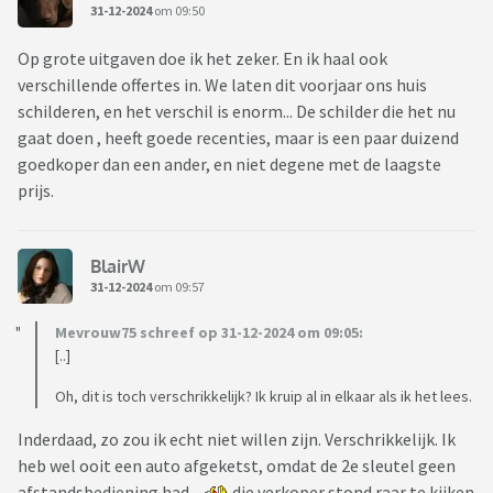
31-12-2024
om 09:50
Op grote uitgaven doe ik het zeker. En ik haal ook
verschillende offertes in. We laten dit voorjaar ons huis
schilderen, en het verschil is enorm... De schilder die het nu
gaat doen , heeft goede recenties, maar is een paar duizend
goedkoper dan een ander, en niet degene met de laagste
prijs.
BlairW
31-12-2024
om 09:57
Mevrouw75 schreef op 31-12-2024 om 09:05:
[..]
Oh, dit is toch verschrikkelijk? Ik kruip al in elkaar als ik het lees.
Inderdaad, zo zou ik echt niet willen zijn. Verschrikkelijk. Ik
heb wel ooit een auto afgeketst, omdat de 2e sleutel geen
afstandsbediening had
die verkoper stond raar te kijken