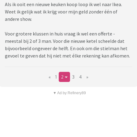
Als ik ooit een nieuwe keuken koop loop ik wel naar Ikea.
Weet ik gelijk wat ik krijg voor mijn geld zonder één of
andere show.
Voor grotere klussen in huis vraag ik wel een offerte -
meestal bij 2 of 3 man. Voor die nieuwe ketel scheelde dat
bijvoorbeeld ongeveer de helft. En ook om die stielman het
gevoel te geven dat hij niet met élke rekening kan afkomen.
«
1
2
3
4
»
▼ Ad by Refinery89