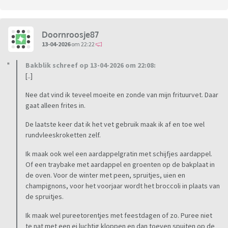
Doornroosje87
13-04-2026
om 22:22
Bakblik schreef op 13-04-2026 om 22:08:
[..]
Nee dat vind ik teveel moeite en zonde van mijn frituurvet. Daar
gaat alleen frites in.
De laatste keer dat ik het vet gebruik maak ik af en toe wel
rundvleeskroketten zelf.
Ik maak ook wel een aardappelgratin met schijfjes aardappel.
Of een traybake met aardappel en groenten op de bakplaat in
de oven. Voor de winter met peen, spruitjes, uien en
champignons, voor het voorjaar wordt het broccoli in plaats van
de spruitjes.
Ik maak wel pureetorentjes met feestdagen of zo. Puree niet
te nat met een ei luchtig kloppen en dan toeven spuiten op de