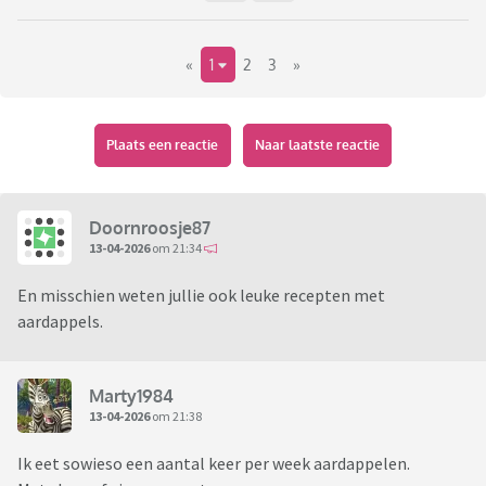
«
1
2
3
»
Plaats een reactie
Naar laatste reactie
Doornroosje87
13-04-2026
om 21:34
En misschien weten jullie ook leuke recepten met
aardappels.
Marty1984
13-04-2026
om 21:38
Ik eet sowieso een aantal keer per week aardappelen.