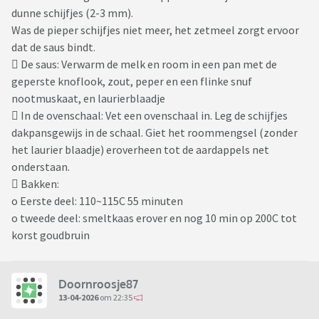
dunne schijfjes (2-3 mm).
Was de pieper schijfjes niet meer, het zetmeel zorgt ervoor
dat de saus bindt.
 De saus: Verwarm de melk en room in een pan met de
geperste knoflook, zout, peper en een flinke snuf
nootmuskaat, en laurierblaadje
 In de ovenschaal: Vet een ovenschaal in. Leg de schijfjes
dakpansgewijs in de schaal. Giet het roommengsel (zonder
het laurier blaadje) eroverheen tot de aardappels net
onderstaan.
 Bakken:
o Eerste deel: 110~115C 55 minuten
o tweede deel: smeltkaas erover en nog 10 min op 200C tot
korst goudbruin
Doornroosje87
13-04-2026
om 22:35