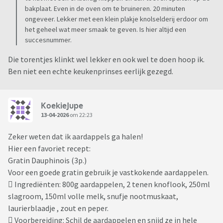
bakplaat. Even in de oven om te bruineren. 20 minuten
ongeveer. Lekker met een klein plakje knolselderij erdoor om
het geheel wat meer smaak te geven. Is hier altijd een
succesnummer.
Die torentjes klinkt wel lekker en ook wel te doen hoop ik.
Ben niet een echte keukenprinses eerlijk gezegd.
KoekieJupe
13-04-2026
om 22:23
Zeker weten dat ik aardappels ga halen!
Hier een favoriet recept:
Gratin Dauphinois (3p.)
Voor een goede gratin gebruik je vastkokende aardappelen.
 Ingrediënten: 800g aardappelen, 2 tenen knoflook, 250ml
slagroom, 150ml volle melk, snufje nootmuskaat,
laurierblaadje , zout en peper.
 Voorbereiding: Schil de aardappelen en snijd ze in hele