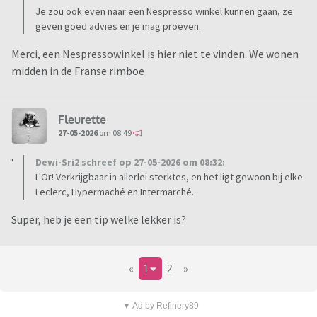
Je zou ook even naar een Nespresso winkel kunnen gaan, ze
geven goed advies en je mag proeven.
Merci, een Nespressowinkel is hier niet te vinden. We wonen
midden in de Franse rimboe
Fleurette
27-05-2026
om 08:49
Dewi-Sri2 schreef op 27-05-2026 om 08:32:
L'Or! Verkrijgbaar in allerlei sterktes, en het ligt gewoon bij elke
Leclerc, Hypermaché en Intermarché.
Super, heb je een tip welke lekker is?
«
1
2
»
▼ Ad by Refinery89