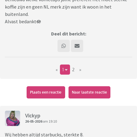
koffie zijn en geen NL merk zijn want ik woon in het
buitenland.
Alvast bedankt🪷
Deel dit bericht:
«
1
2
»
Plaats een reactie
Naar laatste reactie
Vickyp
26-05-2026
om 19:10
Wij hebben altijd starbucks, sterkte 8.