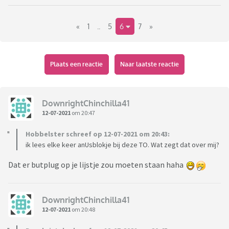
«
1
..
5
6
7
»
Plaats een reactie
Naar laatste reactie
DownrightChinchilla41
12-07-2021
om 20:47
Hobbelster schreef op 12-07-2021 om 20:43:
ik lees elke keer anUsblokje bij deze TO. Wat zegt dat over mij?
Dat er butplug op je lijstje zou moeten staan haha
DownrightChinchilla41
12-07-2021
om 20:48