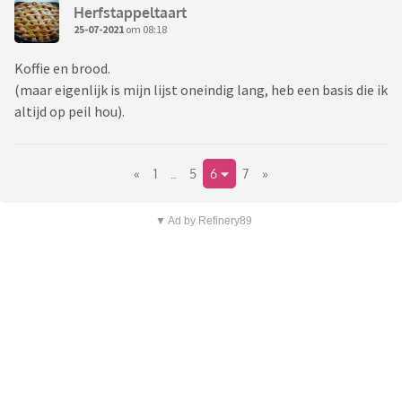
Herfstappeltaart
25-07-2021
om 08:18
Koffie en brood.
(maar eigenlijk is mijn lijst oneindig lang, heb een basis die ik
altijd op peil hou).
«
1
..
5
6
7
»
▼ Ad by Refinery89