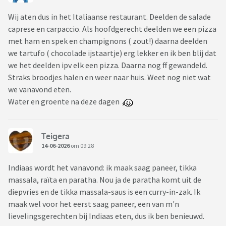
Wij aten dus in het Italiaanse restaurant. Deelden de salade
caprese en carpaccio. Als hoofdgerecht deelden we een pizza
met ham en spek en champignons ( zout!) daarna deelden
we tartufo ( chocolade ijstaartje) erg lekker en ik ben blij dat
we het deelden ipv elk een pizza. Daarna nog ff gewandeld.
Straks broodjes halen en weer naar huis. Weet nog niet wat
we vanavond eten.
Water en groente na deze dagen
Teigera
14-06-2026
om 09:28
Indiaas wordt het vanavond: ik maak saag paneer, tikka
massala, raïta en paratha. Nou ja de paratha komt uit de
diepvries en de tikka massala-saus is een curry-in-zak. Ik
maak wel voor het eerst saag paneer, een van m'n
lievelingsgerechten bij Indiaas eten, dus ik ben benieuwd.