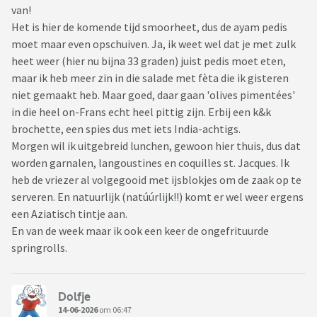
van!
Het is hier de komende tijd smoorheet, dus de ayam pedis
moet maar even opschuiven. Ja, ik weet wel dat je met zulk
heet weer (hier nu bijna 33 graden) juist pedis moet eten,
maar ik heb meer zin in die salade met fèta die ik gisteren
niet gemaakt heb. Maar goed, daar gaan 'olives pimentées'
in die heel on-Frans echt heel pittig zijn. Erbij een k&k
brochette, een spies dus met iets India-achtigs.
Morgen wil ik uitgebreid lunchen, gewoon hier thuis, dus dat
worden garnalen, langoustines en coquilles st. Jacques. Ik
heb de vriezer al volgegooid met ijsblokjes om de zaak op te
serveren. En natuurlijk (natúúrlijk!!) komt er wel weer ergens
een Aziatisch tintje aan.
En van de week maar ik ook een keer de ongefrituurde
springrolls.
Dolfje
14-06-2026
om 06:47