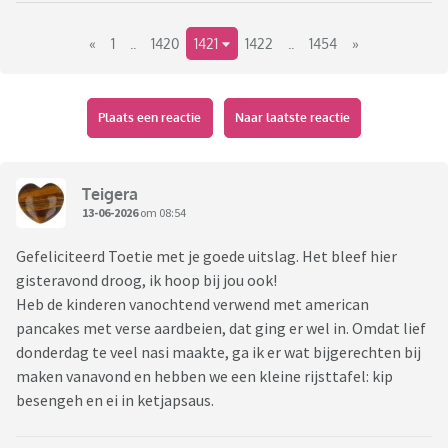
«
1
..
1420
1421
1422
..
1454
»
Plaats een reactie
Naar laatste reactie
Teigera
13-06-2026
om 08:54
Gefeliciteerd Toetie met je goede uitslag. Het bleef hier
gisteravond droog, ik hoop bij jou ook!
Heb de kinderen vanochtend verwend met american
pancakes met verse aardbeien, dat ging er wel in. Omdat lief
donderdag te veel nasi maakte, ga ik er wat bijgerechten bij
maken vanavond en hebben we een kleine rijsttafel: kip
besengeh en ei in ketjapsaus.