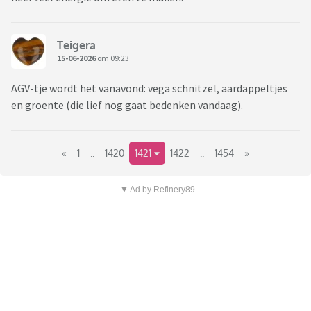
Teigera
15-06-2026
om 09:23
AGV-tje wordt het vanavond: vega schnitzel, aardappeltjes
en groente (die lief nog gaat bedenken vandaag).
«
1
..
1420
1421
1422
..
1454
»
▼ Ad by Refinery89