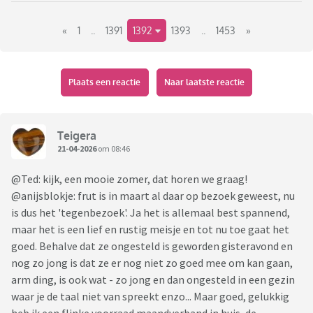
«
1
..
1391
1392
1393
..
1453
»
Plaats een reactie
Naar laatste reactie
Teigera
21-04-2026
om 08:46
@Ted: kijk, een mooie zomer, dat horen we graag!
@anijsblokje: frut is in maart al daar op bezoek geweest, nu
is dus het 'tegenbezoek'. Ja het is allemaal best spannend,
maar het is een lief en rustig meisje en tot nu toe gaat het
goed. Behalve dat ze ongesteld is geworden gisteravond en
nog zo jong is dat ze er nog niet zo goed mee om kan gaan,
arm ding, is ook wat - zo jong en dan ongesteld in een gezin
waar je de taal niet van spreekt enzo... Maar goed, gelukkig