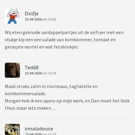
Dolfje
22-04-2026
om 14:05
Wij eten gekruide aardappelpartjes uit de airfryer met een
stukje kip een een salade van komkommer, tomaat en
geraspte wortel en wat fetablokjes.
Ted68
22-04-2026
om 15:54
Maak straks zalm in roomsaus, tagliatelle en
komkommersalade.
Morgen heb ik een apero op mijn werk, en Dan moet het Volk
thuis maar iets maken….
irmaladouce
22-04-2026
om 17:29