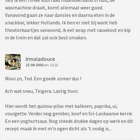
heb ik een flinke voorraad maandverband in huis, de
wasmachine draait, komt allemaal weer goed.
Vanavond gaan ze naar dansles en daarna eten in de
snackbar, lekker Hollands. Ik ben er niet bij want heb
theaterkaartjes vanavond, ik eet wrap met rauwkost en kip
in de trein en dat zal ook best smaken.
irmaladouce
21-04-2026
om 10:26
Mooi zo, Ted. Een goede zomer dus !
Ach wat sneu, Teigera. Lastig hoor.
Hier wordt het quinoa-pilav met kalkoen, paprika, ui,
courgette. Verder nog gember, knof en Sri-Lankaanse kerrie.
En een yoghurtsaus. Nog steeds drukke dagen op werk en dit
recept maak ik met m'n ogen dicht als 't nodig is...