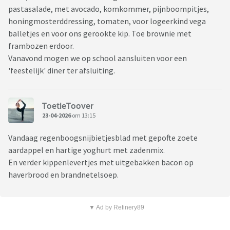
pastasalade, met avocado, komkommer, pijnboompitjes,
honingmosterddressing, tomaten, voor logeerkind vega
balletjes en voor ons gerookte kip. Toe brownie met
frambozen erdoor.
Vanavond mogen we op school aansluiten voor een
'feestelijk' diner ter afsluiting.
ToetieToover
23-04-2026
om 13:15
Vandaag regenboogsnijbietjesblad met gepofte zoete
aardappel en hartige yoghurt met zadenmix.
En verder kippenlevertjes met uitgebakken bacon op
haverbrood en brandnetelsoep.
▼ Ad by Refinery89