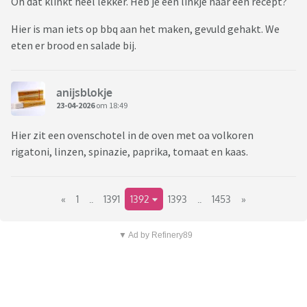
Oh dat klinkt heel lekker. Heb je een linkje naar een recept?
Hier is man iets op bbq aan het maken, gevuld gehakt. We
eten er brood en salade bij.
anijsblokje
23-04-2026
om 18:49
Hier zit een ovenschotel in de oven met oa volkoren
rigatoni, linzen, spinazie, paprika, tomaat en kaas.
«
1
..
1391
1392
1393
..
1453
»
▼ Ad by Refinery89