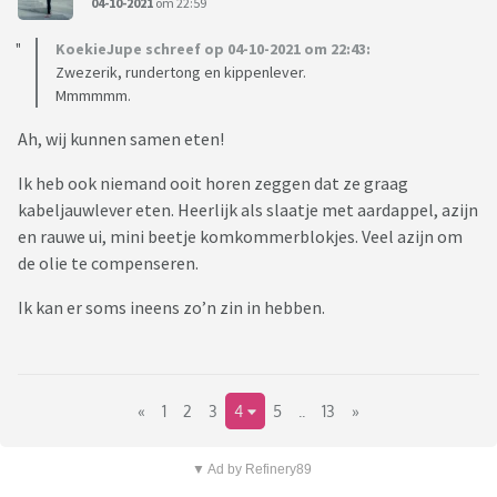
04-10-2021
om 22:59
KoekieJupe schreef op 04-10-2021 om 22:43:
Zwezerik, rundertong en kippenlever.
Mmmmmm.
Ah, wij kunnen samen eten!
Ik heb ook niemand ooit horen zeggen dat ze graag
kabeljauwlever eten. Heerlijk als slaatje met aardappel, azijn
en rauwe ui, mini beetje komkommerblokjes. Veel azijn om
de olie te compenseren.
Ik kan er soms ineens zo’n zin in hebben.
«
1
2
3
4
5
..
13
»
▼ Ad by Refinery89