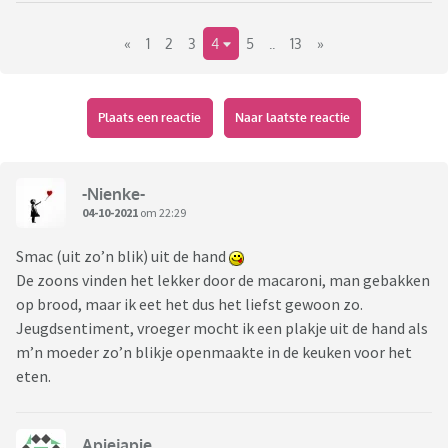
die niet zo gebruikelijk zijn zoals zwezerik, schorseneer, …..?
«
1
2
3
4
5
..
13
»
Plaats een reactie
Naar laatste reactie
-Nienke-
04-10-2021
om 22:29
Smac (uit zo’n blik) uit de hand
De zoons vinden het lekker door de macaroni, man gebakken
op brood, maar ik eet het dus het liefst gewoon zo.
Jeugdsentiment, vroeger mocht ik een plakje uit de hand als
m’n moeder zo’n blikje openmaakte in de keuken voor het
eten.
Apiejapie