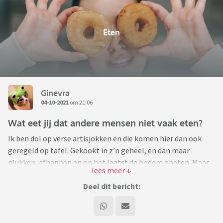
Eten
Ginevra
04-10-2021
om 21:06
Wat eet jij dat andere mensen niet vaak eten?
Ik ben dol op verse artisjokken en die komen hier dan ook
geregeld op tafel. Gekookt in z’n geheel, en dan maar
plukken, afhappen en op het laatst de bodem opeten. Maar
als ik het er met andere mensen over heb lijkt het alsof het
toch niet zo heel populair is om te maken.
Deel dit bericht:
Wat eet jij graag dat andere mensen niet zo vaak (lijken te)
eten? Dan doel ik dus niet op de zogenaamd rare
combinaties waar al een topic over is, maar op etenswaren