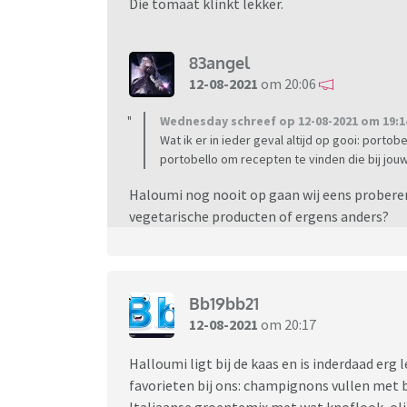
Die tomaat klinkt lekker.
83angel
12-08-2021
om 20:06
Wednesday schreef op 12-08-2021 om 19:1
Wat ik er in ieder geval altijd op gooi: porto
portobello om recepten te vinden die bij jo
Haloumi nog nooit op gaan wij eens proberen. 
vegetarische producten of ergens anders?
Bb19bb21
12-08-2021
om 20:17
Halloumi ligt bij de kaas en is inderdaad erg l
favorieten bij ons: champignons vullen met b
Italiaanse groentemix met wat knoflook, olie 