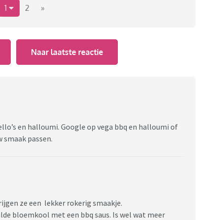
1
2
»
Naar laatste reactie
obello’s en halloumi. Google op vega bbq en halloumi of
uw smaak passen.
rijgen ze een lekker rokerig smaakje.
ilde bloemkool met een bbq saus. Is wel wat meer