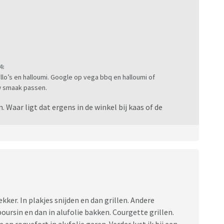
4:
bello’s en halloumi. Google op vega bbq en halloumi of
uw smaak passen.
Waar ligt dat ergens in de winkel bij kaas of de
ekker. In plakjes snijden en dan grillen. Andere
oursin en dan in alufolie bakken. Courgette grillen.
en roquefort in alufolie garen. Verder lust ik bij een