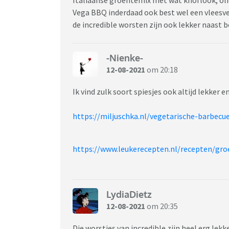
Vega BBQ inderdaad ook best wel een vleesverv
de incredible worsten zijn ook lekker naas
-Nienke-
12-08-2021
om 20:18
Ik vind zulk soort spiesjes ook altijd lekker 
https://miljuschka.nl/vegetarische-barbecu
https://www.leukerecepten.nl/recepten/gro
LydiaDietz
12-08-2021
om 20:35
Die worstjes van incredible zijn heel erg lekk