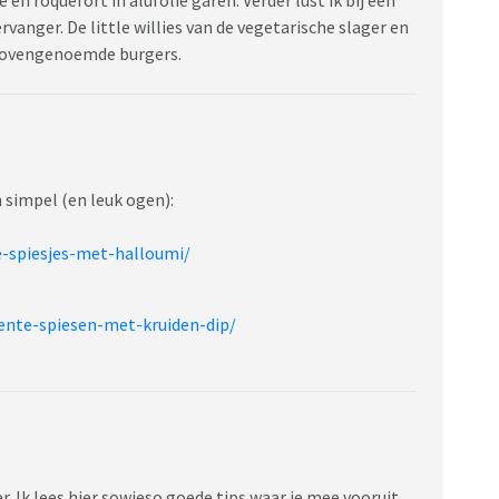
anger. De little willies van de vegetarische slager en
t bovengenoemde burgers.
en simpel (en leuk ogen):
e-spiesjes-met-halloumi/
ente-spiesen-met-kruiden-dip/
er. Ik lees hier sowieso goede tips waar je mee vooruit