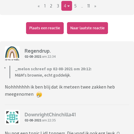
«
1
2
3
4
5
..
11
»
geen grote viseters zijn vinden dit lekker uit de oven of
Airfryer. Krokante kerrie moet ik zelf overigens nog
uitproberen (maar klinkt lekker
)
Plaats een reactie
Naar laatste reactie
Wel nieuw is de Kettle chips in de smaak BBQ/honing. Net
meegenomen in de aanbieding voor 1€, normaal 1,78. Ga ik
dit weekend proeven!
Regendrup.
02-08-2021
om 22:34
_melon schreef op 02-08-2021 om 20:12:
M&M's brownie, echt goddelijk.
Nohhhhhhh ik ben blij dat ik meteen twee zakken heb
meegenomen
DownrightChinchilla41
02-08-2021
om 22:35
Nu nog een topic Lidl toppers. Die vond ik ook erg leuk ☺️