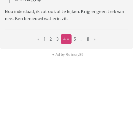
Nou inderdaad, ik zat ook al te kijken. Krijg er geen trek van
nee.. Ben benieuwd wat erin zit.
«
1
2
3
4
5
..
11
»
▼ Ad by Refinery89