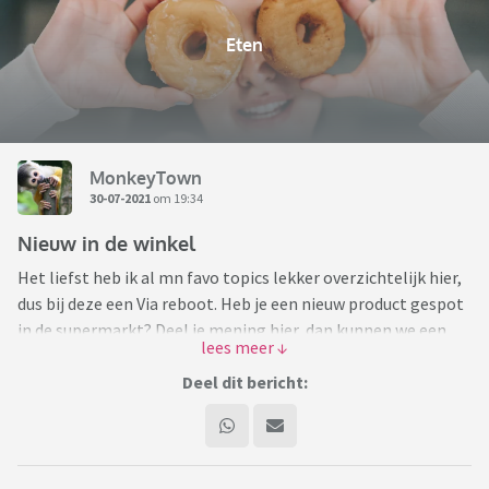
Eten
MonkeyTown
30-07-2021
om 19:34
Nieuw in de winkel
Het liefst heb ik al mn favo topics lekker overzichtelijk hier,
dus bij deze een Via reboot. Heb je een nieuw product gespot
in de supermarkt? Deel je mening hier, dan kunnen we een
weloverwogen keuze maken het al dan niet in onze kar te
mikken bij ons volgende supermarkt bezoek. Prijs en winkel
Deel dit bericht:
erbij vermelden is handig.
Bij de Vomar heb ik onlangs de Pangalicious filets van
Queens ontdekt in de smaken citroen/peterselie en
krokante kerrie. Ong. 4€ per pak van 2. Zelfs de kinderen die