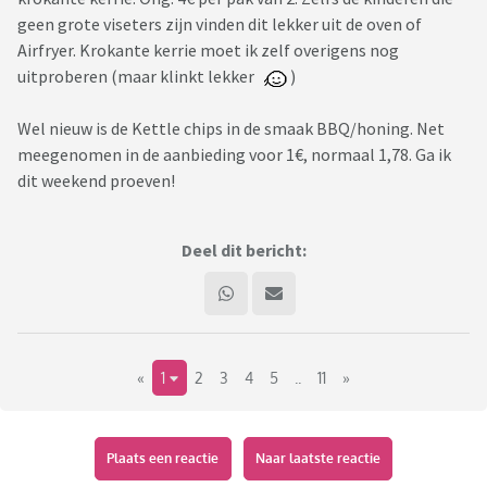
geen grote viseters zijn vinden dit lekker uit de oven of
Airfryer. Krokante kerrie moet ik zelf overigens nog
uitproberen (maar klinkt lekker
)
Wel nieuw is de Kettle chips in de smaak BBQ/honing. Net
meegenomen in de aanbieding voor 1€, normaal 1,78. Ga ik
dit weekend proeven!
Deel dit bericht:
«
1
2
3
4
5
..
11
»
Plaats een reactie
Naar laatste reactie