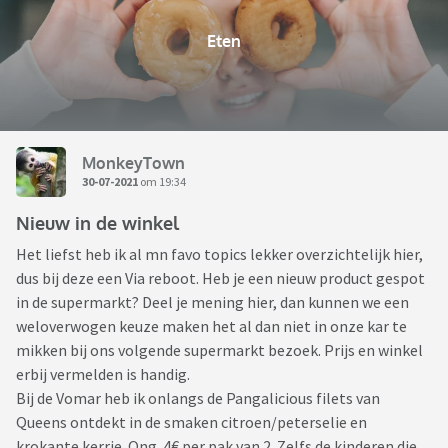
Eten
MonkeyTown
30-07-2021
om 19:34
Nieuw in de winkel
Het liefst heb ik al mn favo topics lekker overzichtelijk hier,
dus bij deze een Via reboot. Heb je een nieuw product gespot
in de supermarkt? Deel je mening hier, dan kunnen we een
weloverwogen keuze maken het al dan niet in onze kar te
mikken bij ons volgende supermarkt bezoek. Prijs en winkel
erbij vermelden is handig.
Bij de Vomar heb ik onlangs de Pangalicious filets van
Queens ontdekt in de smaken citroen/peterselie en
krokante kerrie. Ong. 4€ per pak van 2. Zelfs de kinderen die