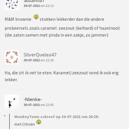
SusannaT
30-07-2021
om 22:15
M&M brownie
stukken lekkerder dan die andere
probeersels zoals caramel zeezout (keihard) of hazelnoot
(die zaten samen met pinda in een zakje, zo jammer)
SilverQuelea47
30-07-2021
om 22:16
Ha, die zit ik net te eten. Karamel/zeezout vond ik ook erg
lekker.
-Nienke-
30-07-2021
om 22:45
MonkeyTown schreef op 30-07-2021 om 20:29:
met Citroën