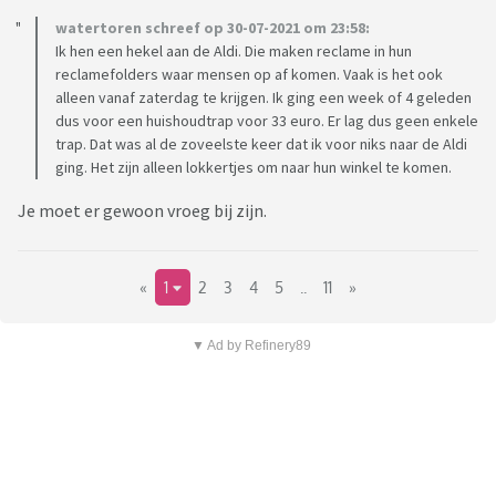
watertoren schreef op 30-07-2021 om 23:58:
Ik hen een hekel aan de Aldi. Die maken reclame in hun
reclamefolders waar mensen op af komen. Vaak is het ook
alleen vanaf zaterdag te krijgen. Ik ging een week of 4 geleden
dus voor een huishoudtrap voor 33 euro. Er lag dus geen enkele
trap. Dat was al de zoveelste keer dat ik voor niks naar de Aldi
ging. Het zijn alleen lokkertjes om naar hun winkel te komen.
Je moet er gewoon vroeg bij zijn.
«
1
2
3
4
5
..
11
»
▼ Ad by Refinery89