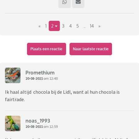
«
1
2
3
4
5
..
14
»
Plaats een reactie
Naar laatste reactie
Promethium
20-08-2021
om 12:40
Ik haal altijd chocola bij de Lidl, want al hun chocola is
fairtrade.
noas_1993
20-08-2021
om 12:59