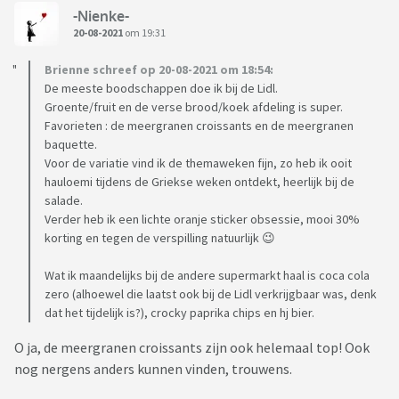
-Nienke-
20-08-2021
om 19:31
Brienne schreef op 20-08-2021 om 18:54:
De meeste boodschappen doe ik bij de Lidl.
Groente/fruit en de verse brood/koek afdeling is super.
Favorieten : de meergranen croissants en de meergranen
baquette.
Voor de variatie vind ik de themaweken fijn, zo heb ik ooit
hauloemi tijdens de Griekse weken ontdekt, heerlijk bij de
salade.
Verder heb ik een lichte oranje sticker obsessie, mooi 30%
korting en tegen de verspilling natuurlijk 😉
Wat ik maandelijks bij de andere supermarkt haal is coca cola
zero (alhoewel die laatst ook bij de Lidl verkrijgbaar was, denk
dat het tijdelijk is?), crocky paprika chips en hj bier.
O ja, de meergranen croissants zijn ook helemaal top! Ook
nog nergens anders kunnen vinden, trouwens.