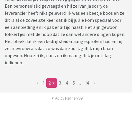
Een personeelslid gevraagd en hij zei van ja sorry de
leverancier heeft niks geleverd. Ik was een beetje boos en zei
dit is al de zoveelste keer dat ik bij jullie kom speciaal voor
een aanbieding en ik pak er altijd naast. Het zijn gewoon
lokkertjes met de hoop dat ze dan wel andere dingen kopen.
Het bleek dat ik een bedrijfsleider aangesproken had en hij
zei mevrouw als dat zo was dan zou ik gelijk mijn baan
opgeven. Nou zei ik , dan zou ik maar gelijk je ontslag
indienen.
«
1
2
3
4
5
..
14
»
▼ Ad by Refinery89