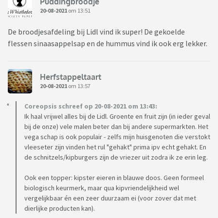
Puddingbroodje
20-08-2021
om 13:51
De broodjesafdeling bij Lidl vind ik super! De gekoelde
flessen sinaasappelsap en de hummus vind ik ook erg lekker.
Herfstappeltaart
20-08-2021
om 13:57
Coreopsis schreef op 20-08-2021 om 13:43:
Ik haal vrijwel alles bij de Lidl. Groente en fruit zijn (in ieder geval
bij de onze) vele malen beter dan bij andere supermarkten. Het
vega schap is ook populair - zelfs mijn huisgenoten die verstokt
vleeseter zijn vinden het rul "gehakt" prima ipv echt gehakt. En
de schnitzels/kipburgers zijn de vriezer uit zodra ik ze erin leg.
Ook een topper: kipster eieren in blauwe doos. Geen formeel
biologisch keurmerk, maar qua kipvriendelijkheid wel
vergelijkbaar én een zeer duurzaam ei (voor zover dat met
dierlijke producten kan).