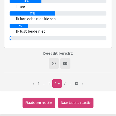
33%
Thee
47%
Ik kan echt niet kiezen
19%
Ik lust beide niet
1%
Deel dit bericht:
«
1
..
5
6
7
..
10
»
Plaats een reactie
Naar laatste reactie