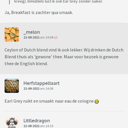
kreeg). Inmiddels lust ik ook Ear Grey zonder suiker.
Ja, Breakfast is zachter qua smaak.
_melon
21-09-2021
om 14:04
Ceylon of Dutch blend vind ik ook lekker. Wij drinken de Dutch
Blend thuis als 'gewone' thee. Maar voor bezoek is gewone
thee de English blend.
Herfstappeltaart
21-09-2021
om 14:08
Earl Grey ruikt en smaakt naar eau de cologne
Littledragon
21-09-2021
om 14:19