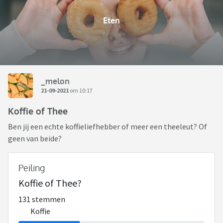
Eten
_melon
21-09-2021
om 10:17
Koffie of Thee
Ben jij een echte koffieliefhebber of meer een theeleut? Of
geen van beide?
Peiling
Koffie of Thee?
131 stemmen
Koffie