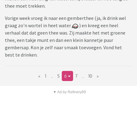
thee moet trekken.
Vorige week vroeg ik naar een gemberthee (ja, ik drink wel
graag zo'n wortel in heet water
) en kreeg een heel
verhaal dat dat geen thee was. Zij maakte het met groene
thee, een takje munt en dan een klein kannetje puur
gembersap. Kon je zelf naar smaak toevoegen. Vond het
best te drinken.
«
1
..
5
6
7
..
10
»
▼ Ad by Refinery89