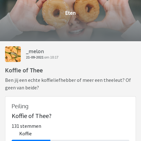
Eten
_melon
21-09-2021
om 10:17
Koffie of Thee
Ben jij een echte koffieliefhebber of meer een theeleut? Of
geen van beide?
Peiling
Koffie of Thee?
131 stemmen
Koffie