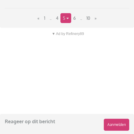
«
1
..
4
5
6
..
10
»
▼ Ad by Refinery89
Reageer op dit bericht
Aanmelden