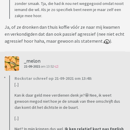
zonder smaak. Tja, die had ik nou net weggegooid omdat nooit
iemand die wil. Als je zo specifiek bent neem je maar zelf een
zakje mee hoor.
Ja, of ze dronken dan thuis koffie vóór ze naar mij kwamen
en verkondigden dat dan ook passief agressief (nee niet echt
agressief hoor haha, maar gewoon als statement
).
_melon
21-09-2021
om 13:52
Rockstar schreef op 21-09-2021 om 13:48:
[..]
Kan ik daar geld mee verdienen denk je?🤩 Nee, ik weet
gewoon megod niet hoe je de smaak van thee omschrijft dus
dan komt dit het dichtste in de buurt.
[..]
Niet? In mijn kringen dus wel.
Ik ken relatief kort pas English