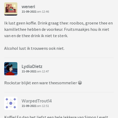
weneri
21-09-2021
om 12:46
Ik lust geen koffie. Drink graag thee: rooibos, groene thee en
kamillethee hebben de voorkeur. Fruitsmaakjes hou ik niet
van en de thee drink ik niet te sterk.
Alcohol lust ik trouwens ook niet.
LydiaDietz
21-09-2021
om 12:47
Rockstar blijkt een ware theesommelier 😀
WarpedTrout14
21-09-2021
om 12:51
Koffie! En dan het liefst een hele lekkere van Simon Levelt.