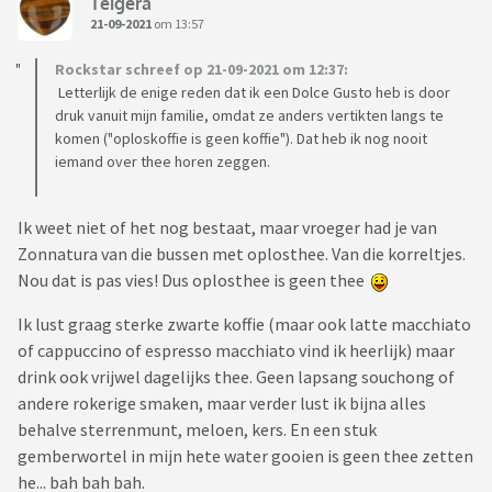
Teigera
21-09-2021
om 13:57
Rockstar schreef op 21-09-2021 om 12:37:
Letterlijk de enige reden dat ik een Dolce Gusto heb is door
druk vanuit mijn familie, omdat ze anders vertikten langs te
komen ("oploskoffie is geen koffie"). Dat heb ik nog nooit
iemand over thee horen zeggen.
Ik weet niet of het nog bestaat, maar vroeger had je van
Zonnatura van die bussen met oplosthee. Van die korreltjes.
Nou dat is pas vies! Dus oplosthee is geen thee
Ik lust graag sterke zwarte koffie (maar ook latte macchiato
of cappuccino of espresso macchiato vind ik heerlijk) maar
drink ook vrijwel dagelijks thee. Geen lapsang souchong of
andere rokerige smaken, maar verder lust ik bijna alles
behalve sterrenmunt, meloen, kers. En een stuk
gemberwortel in mijn hete water gooien is geen thee zetten
he... bah bah bah.