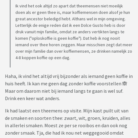
Ik vind het ook altijd zo apart dat theemensen niet moeilijk
doen als er geen thee is, maar koffiemensen doen alsof je hun
great ancestor beledigd hebt. Althans wel in mijn omgeving.
Letterlijk de enige reden dat ik een Dolce Gusto heb is door
druk vanuit mijn familie, omdat ze anders vertikten langs te
komen ("oploskoffie is geen koffie"). Dat heb ik nog nooit
iemand over thee horen zeggen. Maar misschien zegt dat meer
over mijn familie dan over koffiemensen, ze drinken namelijk zo
4-8 koppen koffie op een dag.
Haha, ik vind het altijd vrij bijzonder als iemand geen koffie in
huis heeft. Ik kan me geen dag zonder koffie voorstellen 🙈
Maar om daarom niet bij iemand langs te gaan is wel suf.
Drink een keer wat anders.
Ik had laatst een theemens op visite. Mijn kast puilt uit van
de smaken en soorten thee: zwart, wit, groen, kruiden, alles
in allerlei smaken. Moest ze per se rooibos en dan ook nog
zonder smaak. Tja, die had ik nou net weggegooid omdat