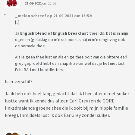
21-09-2021
om 13:56
_melon schreef op 21-09-2021 om 13:52:
[..]
Ja
English blend of English breakfast
thee idd. Dat is in mijn
ogen en (gelukkig op m'n schoonzus na) in m'n omgeving ook
de normale thee.
Als je geen thee lust en als enige thee ooit van die bittere earl
grey geproefd hebt dan snap ik zeker wel dat je het niet lust.
Echt BAH met hoofdletters.
Is er verschil?
Ja ik heb ook heel lang gedacht dat ik thee alleen met suiker
lustte want ik kende dus alleen Earl Grey (en de GORE
linksdraaiende groene thee die ik ooit bij mijn hippie familie
kreeg). Inmiddels lust ik ook Ear Grey zonder suiker.