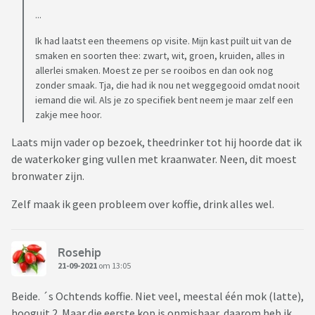
...
Ik had laatst een theemens op visite. Mijn kast puilt uit van de
smaken en soorten thee: zwart, wit, groen, kruiden, alles in
allerlei smaken. Moest ze per se rooibos en dan ook nog
zonder smaak. Tja, die had ik nou net weggegooid omdat nooit
iemand die wil. Als je zo specifiek bent neem je maar zelf een
zakje mee hoor.
Laats mijn vader op bezoek, theedrinker tot hij hoorde dat ik
de waterkoker ging vullen met kraanwater. Neen, dit moest
bronwater zijn.
Zelf maak ik geen probleem over koffie, drink alles wel.
Rosehip
21-09-2021
om 13:05
Beide. ´s Ochtends koffie. Niet veel, meestal één mok (latte),
hooguit 2. Maar die eerste kop is onmisbaar, daarom heb ik