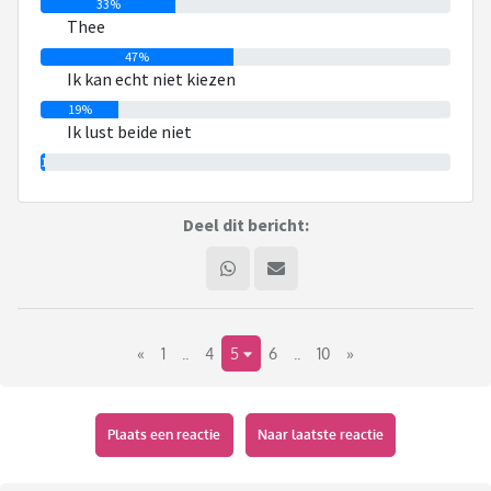
33%
Thee
47%
Ik kan echt niet kiezen
19%
Ik lust beide niet
1%
Deel dit bericht:
«
1
..
4
5
6
..
10
»
Plaats een reactie
Naar laatste reactie