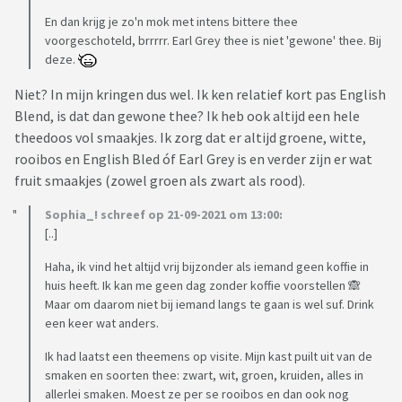
En dan krijg je zo'n mok met intens bittere thee
voorgeschoteld, brrrrr. Earl Grey thee is niet 'gewone' thee. Bij
deze.
Niet? In mijn kringen dus wel. Ik ken relatief kort pas English
Blend, is dat dan gewone thee? Ik heb ook altijd een hele
theedoos vol smaakjes. Ik zorg dat er altijd groene, witte,
rooibos en English Bled óf Earl Grey is en verder zijn er wat
fruit smaakjes (zowel groen als zwart als rood).
Sophia_! schreef op 21-09-2021 om 13:00:
[..]
Haha, ik vind het altijd vrij bijzonder als iemand geen koffie in
huis heeft. Ik kan me geen dag zonder koffie voorstellen 🙈
Maar om daarom niet bij iemand langs te gaan is wel suf. Drink
een keer wat anders.
Ik had laatst een theemens op visite. Mijn kast puilt uit van de
smaken en soorten thee: zwart, wit, groen, kruiden, alles in
allerlei smaken. Moest ze per se rooibos en dan ook nog