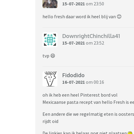
15-07-2021
om 23:50
hello fresh daar word ik heel blij van 😊
DownrightChinchilla41
15-07-2021
om 23:52
tvp 😄
Fidodido
16-07-2021
om 00:16
oh ik heb een heel Pinterest bord vol
Mexicaanse pasta recept van hello Fresh is e
Een andere die we regelmatig eten is ooste
rijdt oid
De linkjes kan ik helaas nog niet plaatsen