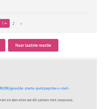
1
2
»
Naar laatste reactie
149298/gevulde-zoete-puntpaprika-s-met-
oriet en dan eten we dit samen met couscous.