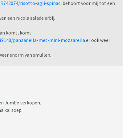
R742074/risotto-agli-spinaci
behoort voor mij tot een
an een rucola salade erbij.
 aan komt, komt
189148/panzanella-met-mini-mozzarella
er ook weer
 weer enorm van smullen.
H en Jumbo verkopen.
a kai soep.