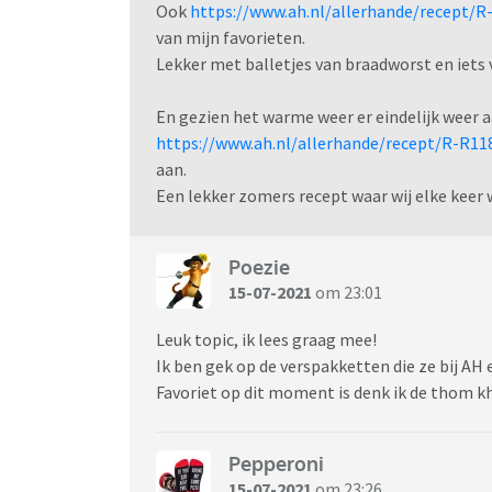
Ook
https://www.ah.nl/allerhande/recept/R-
van mijn favorieten.
Lekker met balletjes van braadworst en iets v
En gezien het warme weer er eindelijk weer
https://www.ah.nl/allerhande/recept/R-R1
aan.
Een lekker zomers recept waar wij elke keer
Poezie
15-07-2021
om 23:01
Leuk topic, ik lees graag mee!
Ik ben gek op de verspakketten die ze bij A
Favoriet op dit moment is denk ik de thom kh
Pepperoni
15-07-2021
om 23:26