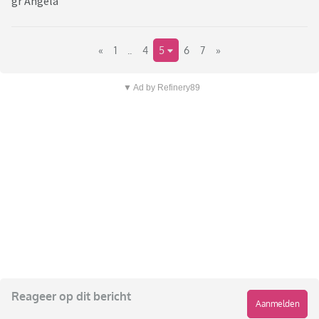
gr Angela
«
1
..
4
5
6
7
»
▼ Ad by Refinery89
Reageer op dit bericht
Aanmelden