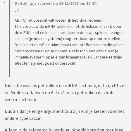
Daddy_gijs schreef op 16-11-2021 om 12:47:
[..]
Als TO het oprecht wilt weten: ik heb drie redenen.
1) Ik vertrouw de mRNA-techniek niet. Je lichaam maakt, door
de mRNA, zelf cellen aan met daarop de eiwit-spikes. Je eigen
lichaam (je imuun-systeem) reageert daar op door te stellen
"dat is niet okey" en ruimt maakt anti-stoffen aan om die cellen
met spikes weer op te ruimen. Het is toch een aanval van je
immuun-systeem op je eigen lichaamscellen. Langere termijn-
effecten zijn niet goed onderzocht.
Niet alle vaccins gebruiken de mRNA techniek, dat zijn Pfizer
en Moderna. Jansen en AstraZeneca gebruiken de virale-
vector techniek.
Dus als dat je enige argument zou zijn kun je kiezen voor het
andere type vaccin.
Alleen is de zeldzame bijwerking: bloedklontering met lage