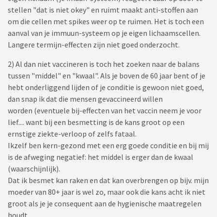
stellen "dat is niet okey" en ruimt maakt anti-stoffen aan
om die cellen met spikes weer op te ruimen. Het is toch een
aanval van je immuun-systeem op je eigen lichaamscellen.
Langere termijn-effecten zijn niet goed onderzocht.
2) Al dan niet vaccineren is toch het zoeken naar de balans
tussen "middel" en "kwaal". Als je boven de 60 jaar bent of je
hebt onderliggend lijden of je conditie is gewoon niet goed,
dan snap ik dat die mensen gevaccineerd willen
worden (eventuele bij-effecten van het vaccin neem je voor
lief.... want bij een besmetting is de kans groot op een
ernstige ziekte-verloop of zelfs fataal.
Ikzelf ben kern-gezond met een erg goede conditie en bij mij
is de afweging negatief: het middel is erger dan de kwaal
(waarschijnlijk).
Dat ik besmet kan raken en dat kan overbrengen op bijv. mijn
moeder van 80+ jaar is wel zo, maar ook die kans acht ik niet
groot als je je consequent aan de hygienische maatregelen
houdt.