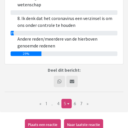
wetenschap
0%
8. Ik denk dat het coronavirus een verzinsel is om
ons onder controle te houden
3%
Andere reden/meerdere van de hierboven
genoemde redenen
29%
Deel dit bericht:
«
1
..
4
5
6
7
»
Plaats een reactie
Naar laatste reactie