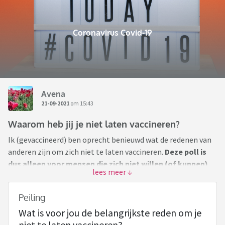
Coronavirus Covid-19
Avena
21-09-2021
om 15:43
Waarom heb jij je niet laten vaccineren?
Ik (gevaccineerd) ben oprecht benieuwd wat de redenen van
anderen zijn om zich niet te laten vaccineren.
Deze poll is
dus alleen voor mensen die zich niet willen (of kunnen)
laten vaccineren!
Helaas kun je op dit forum geen poll
maken waarbij je meerdere antwoorden mag geven. Mocht je
Peiling
meerdere of andere redenen hebben, dan kun je dat
Wat is voor jou de belangrijkste reden om je
vermelden in de reacties. Ik heb het je makkelijk gemaakt
niet te laten vaccineren?
door de redenen te nummeren.