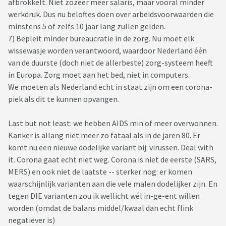
afbrokkelt. Niet zozeer meer salaris, maar vooral minder
werkdruk. Dus nu beloftes doen over arbeidsvoorwaarden die
minstens 5 of zelfs 10 jaar lang zullen gelden.
7) Bepleit minder bureaucratie in de zorg. Nu moet elk
wissewasje worden verantwoord, waardoor Nederland één
van de duurste (doch niet de allerbeste) zorg-systeem heeft
in Europa. Zorg moet aan het bed, niet in computers.
We moeten als Nederland echt in staat zijn om een corona-
piek als dit te kunnen opvangen.
Last but not least: we hebben AIDS min of meer overwonnen.
Kanker is allang niet meer zo fataal als in de jaren 80. Er
komt nu een nieuwe dodelijke variant bij: virussen. Deal with
it. Corona gaat echt niet weg. Corona is niet de eerste (SARS,
MERS) en ook niet de laatste -- sterker nog: er komen
waarschijnlijk varianten aan die vele malen dodelijker zijn. En
tegen DIE varianten zou ik wellicht wél in-ge-ent willen
worden (omdat de balans middel/kwaal dan echt flink
negatiever is)