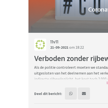
Coronav
11v11
21-09-2021
om 18:22
Verboden zonder rijbewi
Als de politie controleert moeten we standaa
uitgesloten van het deelnemen aan het verke
indirecte rijbewijsplicht, het kost toch 2.000
Ik vind dit uitsluiting. Ik vind het hallucin
Deel dit bericht:
doen aan deze waanzin. Laten we de autohan
En dan moeten we ook nog verplicht een gord