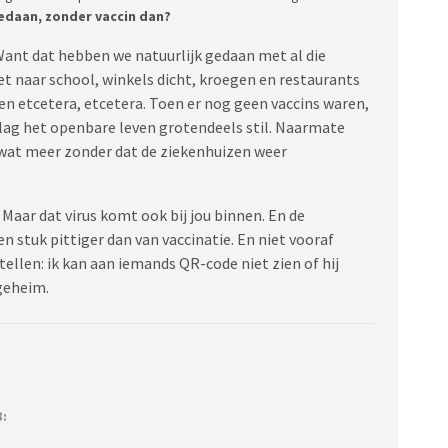
edaan, zonder vaccin dan?
 Want dat hebben we natuurlijk gedaan met al die
et naar school, winkels dicht, kroegen en restaurants
en etcetera, etcetera. Toen er nog geen vaccins waren,
n lag het openbare leven grotendeels stil. Naarmate
 wat meer zonder dat de ziekenhuizen weer
n. Maar dat virus komt ook bij jou binnen. En de
en stuk pittiger dan van vaccinatie. En niet vooraf
tellen: ik kan aan iemands QR-code niet zien of hij
 geheim.
3: