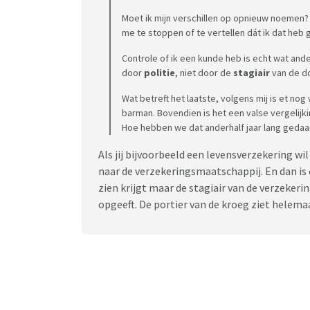
Moet ik mijn verschillen op opnieuw noemen?
me te stoppen of te vertellen dát ik dat heb
Controle of ik een kunde heb is echt wat and
door
politie
, niet door de
stagiair
van de d
Wat betreft het laatste, volgens mij is et no
barman. Bovendien is het een valse vergelijki
Hoe hebben we dat anderhalf jaar lang gedaa
Als jij bijvoorbeeld een levensverzekering w
naar de verzekeringsmaatschappij. En dan is 
zien krijgt maar de stagiair van de verzekeri
opgeeft. De portier van de kroeg ziet helemaa