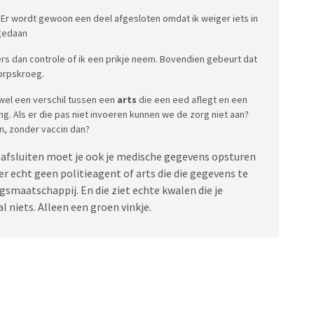
 Er wordt gewoon een deel afgesloten omdat ik weiger iets in
 gedaan
ers dan controle of ik een prikje neem. Bovendien gebeurt dat
orpskroeg.
g wel een verschil tussen een
arts
die een eed aflegt en een
ng. Als er die pas niet invoeren kunnen we de zorg niet aan?
n, zonder vaccin dan?
il afsluiten moet je ook je medische gegevens opsturen
er echt geen politieagent of arts die die gegevens te
ngsmaatschappij. En die ziet echte kwalen die je
l niets. Alleen een groen vinkje.