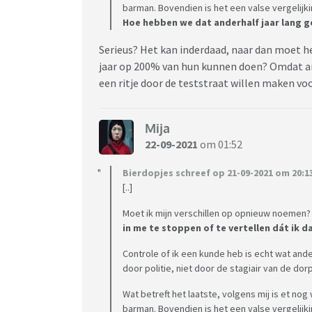
barman. Bovendien is het een valse vergelijki
Hoe hebben we dat anderhalf jaar lang g
Serieus? Het kan inderdaad, naar dan moet h
jaar op 200% van hun kunnen doen? Omdat and
een ritje door de teststraat willen maken vo
Mija
22-09-2021
om 01:52
Bierdopjes schreef op 21-09-2021 om 20:1
[..]
Moet ik mijn verschillen op opnieuw noemen
in me te stoppen of te vertellen dát ik 
Controle of ik een kunde heb is echt wat and
door politie, niet door de stagiair van de do
Wat betreft het laatste, volgens mij is et no
barman. Bovendien is het een valse vergelijki