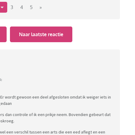
2
3
4
5
»
ar andere dingen zoals dit. Het slaat dus nergens op
Naar laatste reactie
ting krijg je dagelijks te maken. Als je om al die
3:
 Er wordt gewoon een deel afgesloten omdat ik weiger iets in
 gedaan
ers dan controle of ik een prikje neem. Bovendien gebeurt dat
rpskroeg.
g wel een verschil tussen een arts die een eed aflegt en een