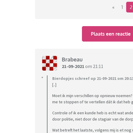
«
1
---------------------------------------------
Een Coronapas kunnen we ook doortrekken na
Plaats een reactie
om zo te zeuren over de Coronapas. Met uitslui
dingen druk maakt, dan heb je geen leven.
Brabeau
21-09-2021
om 21:11
Bierdopjes schreef op 21-09-2021 om 20:1
[..]
Moet ik mijn verschillen op opnieuw noemen?
me te stoppen of te vertellen dát ik dat heb
Controle of ik een kunde heb is echt wat and
door politie, niet door de stagiair van de do
Wat betreft het laatste, volgens mij is et no