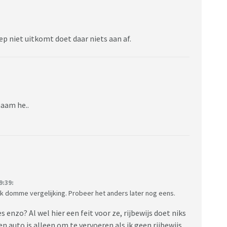
ep niet uitkomt doet daar niets aan af.
haam he..
:39:
jk domme vergelijking. Probeer het anders later nog eens.
es enzo? Al wel hier een feit voor ze, rijbewijs doet niks
Een auto is alleen om te vervoeren als ik geen rijbewijs