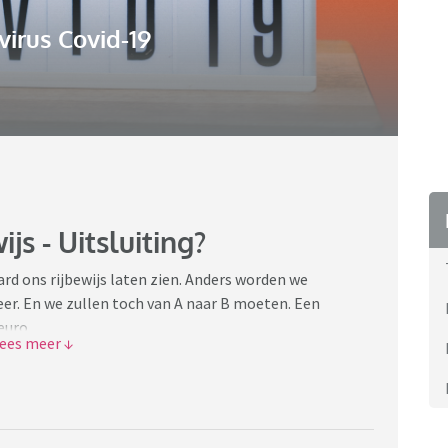
irus Covid-19
js - Uitsluiting?
rd ons rijbewijs laten zien. Anders worden we
er. En we zullen toch van A naar B moeten. Een
 euro.
ant hoe er zo met ons wordt omgegaan. #ikweiger mee te
delaren boycotten omdat ze om een rijbewijs vragen.
el dragen, inperking van zuurstof.