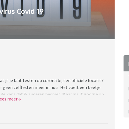
irus Covid-19
t je je laat testen op corona bij een officiële locatie?
 geen zelftesten meer in huis. Het voelt een beetje
e kans dat ik anderen besmet. Maar als ik google op
 zijn voor speciale gevallen, zoals iemand in een
ee wat de bedoeling is eigenlijk.