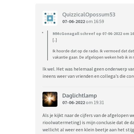
QuizzicalOpossum53
07-06-2022
om 16:59
MMcGonagall schreef op 07-06-2022 om 16
[..]
Ik hoorde dat op de radio. Ik vermoed dat d
vakantie gaan. De afgelopen weken heb ik in
Ik wel. Het was helemaal geen onderwerp van
ineens weer van vrienden en collega's die c
Daglichtlamp
07-06-2022
om 19:31
Als je kijkt naar de cijfers van de afgelopen
rioolwatermeting) is mijn conclusie dat de da
wellicht al weer een klein beetje aan het stijg