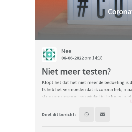
Coronav
Nee
06-06-2022
om 14:18
Niet meer testen?
Klopt het dat het niet meer de bedoeling is da
Ik heb het vermoeden dat ik corona heb, maar
stom om gewoon een winkel in te lopen met d
testlocaties staat er dat deze alleen bedoeld
verzorgingshuis.
Deel dit bericht:
Ik volg het nieuws totaal niet dus heb geen id