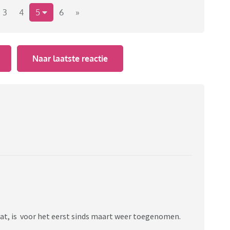
3
4
5
6
»
Naar laatste reactie
at, is voor het eerst sinds maart weer toegenomen.