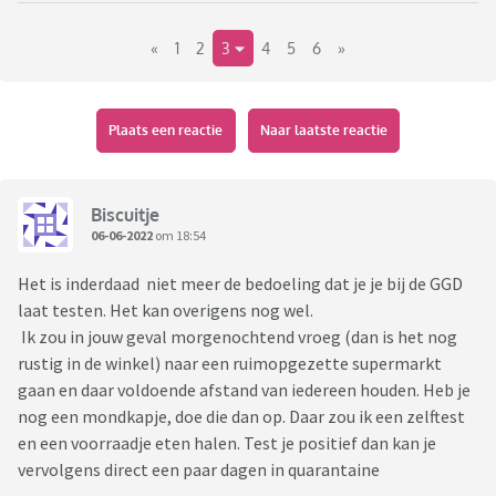
«
1
2
3
4
5
6
»
Ik volg het nieuws totaal niet dus heb geen idee wat de
bedoeling is eigenlijk.
Plaats een reactie
Naar laatste reactie
Biscuitje
06-06-2022
om 18:54
Het is inderdaad niet meer de bedoeling dat je je bij de GGD
laat testen. Het kan overigens nog wel.
Ik zou in jouw geval morgenochtend vroeg (dan is het nog
rustig in de winkel) naar een ruimopgezette supermarkt
gaan en daar voldoende afstand van iedereen houden. Heb je
nog een mondkapje, doe die dan op. Daar zou ik een zelftest
en een voorraadje eten halen. Test je positief dan kan je
vervolgens direct een paar dagen in quarantaine