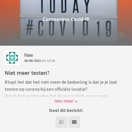
Coronavirus Covid-19
Nee
06-06-2022
om 14:18
Niet meer testen?
Klopt het dat het niet meer de bedoeling is dat je je laat
testen op corona bij een officiële locatie?
Ik heb het vermoeden dat ik corona heb, maar geen
zelftesten meer in huis. Het voelt een beetje stom om
gewoon een winkel in te lopen met de kans dat ik anderen
Deel dit bericht:
besmet. Maar als ik google op testlocaties staat er dat deze
alleen bedoeld zijn voor speciale gevallen, zoals iemand in
een verzorgingshuis.