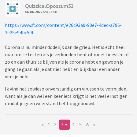
QuizzicalOpossum53
06-06-2022
om 23:08
https://www.ft.com/content/e26c93a0-90e7-4dec-a796-
3e25e94bc59b
Corona is nu minder dodelijk dan de griep. Het is echt heel
raar om te testen als je verkouden bent of moet hoesten of
zo en dan thuis te blijven als je corona hebt en gewoon je
gang te gaan als je dat niet hebt en blijkbaar een ander
virusje hebt.
Ik vind het sowieso onverstandig om virussen te vermijden,
want als je dan wel een keer iets krijgt is het veel ernstiger
omdat je geen weerstand hebt opgebouwd.
«
1
2
3
4
5
6
»