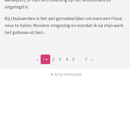
uitgelegd is.
Bij thuiswerken is het wel gemakkelijker om even een frisse
neus te halen. Mooiere omgeving en voordat ik op mijn werk
het gebouw uit ben...
«
1
2
3
4
5
..
7
»
▼ Ad by Refinery89