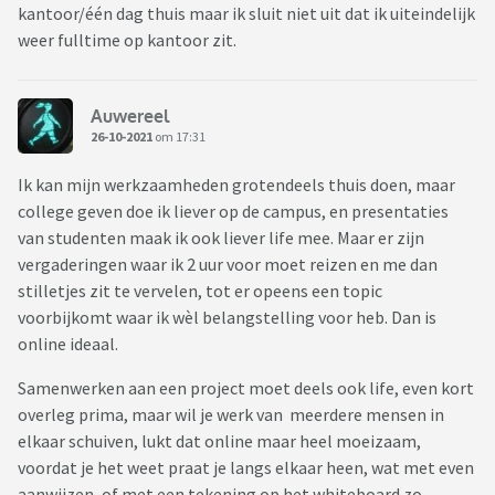
kantoor/één dag thuis maar ik sluit niet uit dat ik uiteindelijk
weer fulltime op kantoor zit.
Auwereel
26-10-2021
om 17:31
Ik kan mijn werkzaamheden grotendeels thuis doen, maar
college geven doe ik liever op de campus, en presentaties
van studenten maak ik ook liever life mee. Maar er zijn
vergaderingen waar ik 2 uur voor moet reizen en me dan
stilletjes zit te vervelen, tot er opeens een topic
voorbijkomt waar ik wèl belangstelling voor heb. Dan is
online ideaal.
Samenwerken aan een project moet deels ook life, even kort
overleg prima, maar wil je werk van meerdere mensen in
elkaar schuiven, lukt dat online maar heel moeizaam,
voordat je het weet praat je langs elkaar heen, wat met even
aanwijzen, of met een tekening op het whiteboard zo