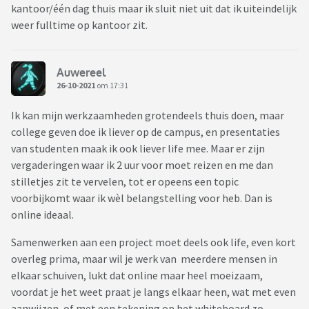
kantoor/één dag thuis maar ik sluit niet uit dat ik uiteindelijk
weer fulltime op kantoor zit.
Auwereel
26-10-2021
om 17:31
Ik kan mijn werkzaamheden grotendeels thuis doen, maar
college geven doe ik liever op de campus, en presentaties
van studenten maak ik ook liever life mee. Maar er zijn
vergaderingen waar ik 2 uur voor moet reizen en me dan
stilletjes zit te vervelen, tot er opeens een topic
voorbijkomt waar ik wèl belangstelling voor heb. Dan is
online ideaal.
Samenwerken aan een project moet deels ook life, even kort
overleg prima, maar wil je werk van meerdere mensen in
elkaar schuiven, lukt dat online maar heel moeizaam,
voordat je het weet praat je langs elkaar heen, wat met even
aanwijzen, of met een tekening op het whiteboard zo