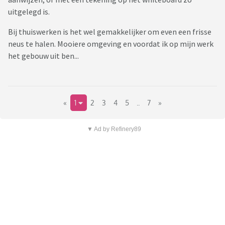
uitgelegd is.
Bij thuiswerken is het wel gemakkelijker om even een frisse
neus te halen. Mooiere omgeving en voordat ik op mijn werk
het gebouw uit ben...
«
1
2
3
4
5
..
7
»
▼ Ad by Refinery89