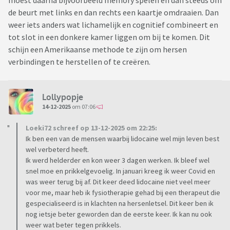
moest daarna bijvoorbeeld memory spelen en dan steeds om
de beurt met links en dan rechts een kaartje omdraaien. Dan
weer iets anders wat lichamelijk en cognitief combineert en
tot slot in een donkere kamer liggen om bij te komen. Dit
schijn een Amerikaanse methode te zijn om hersen
verbindingen te herstellen of te creëren.
Lollypopje
14-12-2025
om 07:06
Loeki72 schreef op 13-12-2025 om 22:25:
Ik ben een van de mensen waarbij lidocaine wel mijn leven best
wel verbeterd heeft.
Ik werd helderder en kon weer 3 dagen werken. Ik bleef wel
snel moe en prikkelgevoelig. In januari kreeg ik weer Covid en
was weer terug bij af. Dit keer deed lidocaine niet veel meer
voor me, maar heb ik fysiotherapie gehad bij een therapeut die
gespecialiseerd is in klachten na hersenletsel. Dit keer ben ik
nog ietsje beter geworden dan de eerste keer. Ik kan nu ook
weer wat beter tegen prikkels.