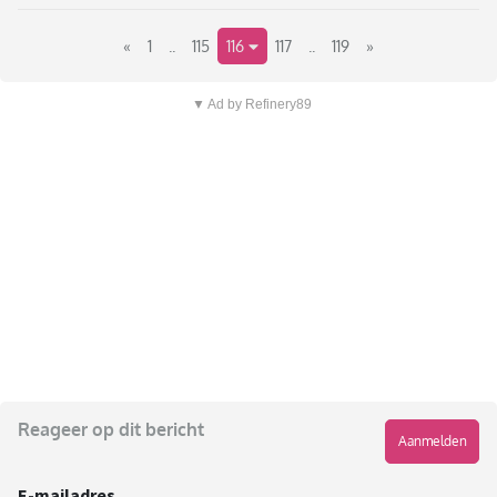
«
1
..
115
116
117
..
119
»
▼ Ad by Refinery89
Reageer op dit bericht
Aanmelden
E-mailadres