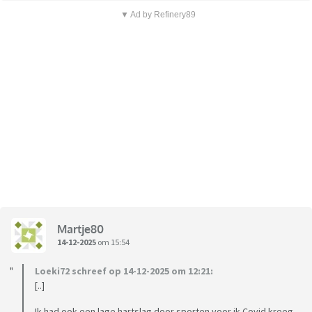
▼ Ad by Refinery89
Martje80
14-12-2025
om 15:54
Loeki72 schreef op 14-12-2025 om 12:21:
[..]
Ik had ook een lage hartslag door sporten voor ik Covid kreeg.