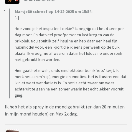
Martje80 schreef op 14-12-2025 om 15:54:
[..]
Hoe vond je het inspuiten Loekie? Ik begrijp dat het 4 keer per
dag moet. En dat veel proefpersonen last kregen van de
prikplek. Nou spuit ik zelf insuline en heb daar een heel fijn
hulpmiddel voor, een I-port die ik eens per week op de buik
plaats. Ik vroeg me af waarom dat in het lidocaïne onderzoek
niet gebruikt kon worden.
Hier gaat het mwah, sinds eind oktober ben ik 'iets' kwijt. Ik
merk het aan m'n lijf, energie en emoties. Het is frustrerend dat
ik niet weet wat dat iets is. En het is echt zwaar om weer
achteruit te gaan na een zomer waarin het echt lekker vooruit
ging.
Ik heb het als spray in de mond gebruikt (en dan 20 minuten
in mijn mond houden) en Max 2x dag.