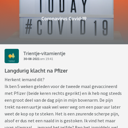
Coronavirus Covid-19
Trientje-vitamientje
30-08-2021
om 19:41
Langdurig klacht na Pfizer
Herkent iemand dit?
Ik ben 5 weken geleden voor de tweede maal gevaccineerd
met Pfizer (beide keren rechts geprikt) en ik heb nog steeds
een groot deel van de dag pijn in mijn bovenarm. De pijn
trekt na een uurtje vaak wel weer weg om een paar uur later
weet de kop op te steken. Het is een zeurende scherpe pijn,
alsof er dus net een naald in is gestoken. Ik vind het maar
vaag allemaal… iemand hetzelfde? Ben het inmiddels wel