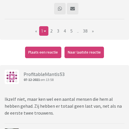
«
1
2
3
4
5
..
38
»
Plaats een reactie
Naar laatste reactie
ProfitableMantis53
07-12-2021
om 13:58
Ikzelf niet, maar ken wel een aantal mensen die hem al
hebben gehad. Zij hebben er totaal geen last van, net als na
de eerste twee trouwens.