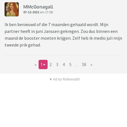
MMcGonagall
07-12-2021
om 17:08
Ik ben benieuwd of die 7 maanden gehaald wordt. Mijn
partner heeft in juni Janssen gekregen. Zou dus binnen een
maand de booster moeten krijgen. Zelf heb ik medio juli mijn
tweede prik gehad.
«
1
2
3
4
5
..
38
»
▼ Ad by Refinery89