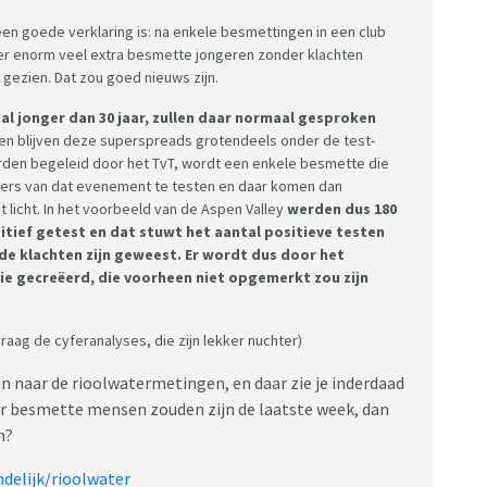
htoffers-corona-in-delft/
 een goede verklaring is: na enkele besmettingen in een club
nt-om-te-gedenken-aan-de-ijssel~a2c409e
er enorm veel extra besmette jongeren zonder klachten
/zwijndrecht-staat-met-herdenkingsboom-stil-bij-
gezien. Dat zou goed nieuws zijn.
l jonger dan 30 jaar, zullen daar normaal gesproken
1 juli 2024
en blijven deze superspreads grotendeels onder de test-
rden begeleid door het TvT, wordt een enkele besmette die
ekers van dat evenement te testen en daar komen dan
licht. In het voorbeeld van de Aspen Valley
werden dus 180
itief getest en dat stuwt het aantal positieve testen
de klachten zijn geweest. Er wordt dus door het
ie gecreëerd, die voorheen niet opgemerkt zou zijn
raag de cyferanalyses, die zijn lekker nuchter)
en naar de rioolwatermetingen, en daar zie je inderdaad
eer besmette mensen zouden zijn de laatste week, dan
n?
ndelijk/rioolwater