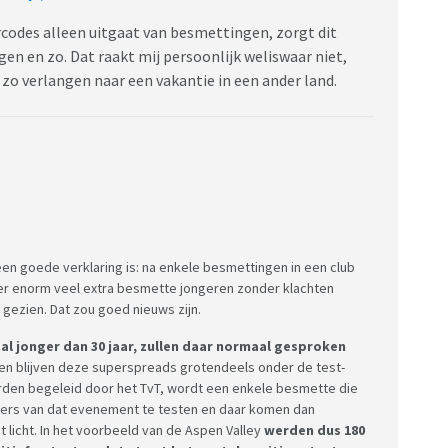
rcodes alleen uitgaat van besmettingen, zorgt dit
en en zo. Dat raakt mij persoonlijk weliswaar niet,
 zo verlangen naar een vakantie in een ander land.
 een goede verklaring is: na enkele besmettingen in een club
er enorm veel extra besmette jongeren zonder klachten
gezien. Dat zou goed nieuws zijn.
l jonger dan 30 jaar, zullen daar normaal gesproken
en blijven deze superspreads grotendeels onder de test-
rden begeleid door het TvT, wordt een enkele besmette die
ekers van dat evenement te testen en daar komen dan
licht. In het voorbeeld van de Aspen Valley
werden dus 180