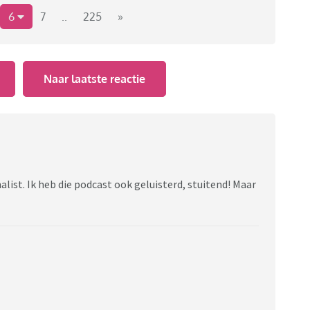
 wordt het Coronadashboard slechts een keer per week
6
7
..
225
»
het Coronadashboard opgeheven. Vanaf 1 juni 2024
gehouden.
vaccinatieronde voor 60-plussers, mensen die jaarlijks
Naar laatste reactie
.
len, extreme sterfte, strenge lockdowns, overvolle
e catastrofe.
 wereldbevolking)
alist. Ik heb die podcast ook geluisterd, stuitend! Maar
% van de wereldbevolking)
.000 (18.000.000 - 34.000.000) (0,25 - 0,42% van de
hatting overleden er 50.000 mensen aan het longvirus.
nsen Long Covid tijdens de coronacrisis.
menten om de pandemie te herdenken: