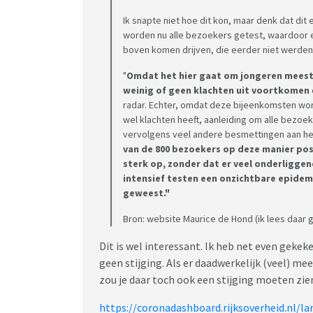
https://erfgoedstem.nl/monument-voor-slac
Ik snapte niet hoe dit kon, maar denk dat dit
https://www.bd.nl/waalwijk/coronamonume
worden nu alle bezoekers getest, waardoor 
https://www.rtvdordrecht.nl/nieuws/nieuws
boven komen drijven, die eerder niet werden 
coronaleed
"
Omdat het hier gaat om jongeren meesta
Dit topic is voor het laatst ge-update op 2
weinig of geen klachten uit voortkomen
radar. Echter, omdat deze bijeenkomsten wo
wel klachten heeft, aanleiding om alle bezo
vervolgens veel andere besmettingen aan het 
van de 800 bezoekers op deze manier pos
sterk op, zonder dat er veel onderliggen
intensief testen een onzichtbare epidem
geweest."
Bron: website Maurice de Hond (ik lees daar g
Dit is wel interessant. Ik heb net even gekek
geen stijging. Als er daadwerkelijk (veel) m
zou je daar toch ook een stijging moeten zie
https://coronadashboard.rijksoverheid.nl/la