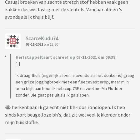
Casual broeken van zachte stretch stof hebben vaak geen
zakken dus wel lastig met de sleutels. Vandaar alleen 's
avonds als ik thuis blijf.
ScarceKudu74
03-11-2021
om 13:50
Herfstappeltaart schreef op 03-11-2021 om 09:38:
[..]
Ik draag thuis (eigenlijk alleen 's avonds als het donker is) graag
een grijze joggingbroek met een fleecevest erop, maar mijn
beha blijft aan hoor. Ik heb cup 75E en voel me Ma Flodder
zonder. Die gaat pas uit als ik ga slapen.
😂 herkenbaar. Ik ga echt niet bh-loos rondlopen. Ik heb
sinds kort beugelloze bh's, dat zit wel veel lekkerder onder
mijn huiskloffie.