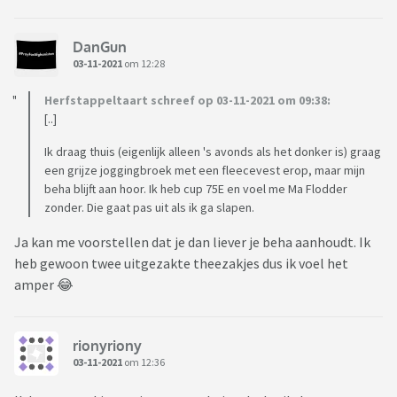
DanGun
03-11-2021
om 12:28
Herfstappeltaart schreef op 03-11-2021 om 09:38:
[..]
Ik draag thuis (eigenlijk alleen 's avonds als het donker is) graag
een grijze joggingbroek met een fleecevest erop, maar mijn
beha blijft aan hoor. Ik heb cup 75E en voel me Ma Flodder
zonder. Die gaat pas uit als ik ga slapen.
Ja kan me voorstellen dat je dan liever je beha aanhoudt. Ik
heb gewoon twee uitgezakte theezakjes dus ik voel het
amper 😂
rionyriony
03-11-2021
om 12:36