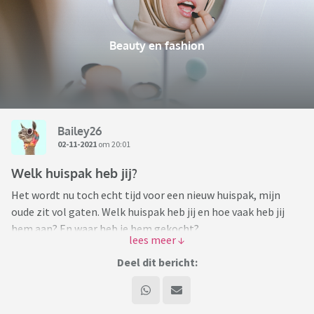
Beauty en fashion
Bailey26
02-11-2021
om 20:01
Welk huispak heb jij?
Het wordt nu toch echt tijd voor een nieuw huispak, mijn
oude zit vol gaten. Welk huispak heb jij en hoe vaak heb jij
hem aan? En waar heb je hem gekocht?
Ik zie voldoende leuke pakken alleen vind ik sommige te duur.
Deel dit bericht:
Ben er ook nog niet helemaal uit of ik er een met een trui wil
of met een vest.