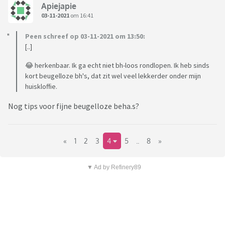
Apiejapie
03-11-2021
om 16:41
Peen schreef op 03-11-2021 om 13:50:
[..]
😂 herkenbaar. Ik ga echt niet bh-loos rondlopen. Ik heb sinds
kort beugelloze bh's, dat zit wel veel lekkerder onder mijn
huiskloffie.
Nog tips voor fijne beugelloze beha.s?
«
1
2
3
4
5
..
8
»
▼ Ad by Refinery89