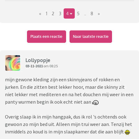
Link is van een pak die ik geweldig vind. Zag hem in de
«
1
2
3
4
5
..
8
»
etalage en je hebt hem ook voor kinderen. Ik zag mij al
helemaal in Anwb stijl met mijn baby totdat ik de prijs zag.
https://www.snurkamsterdam.com/nl/product/night-owl-
Plaats een reactie
Naar laatste reactie
sweater-broek-set-dames
Lollypopje
03-11-2021
om 08:25
mijn gewone kleding zijn een skinnyjeans of rokken en
jurken. En die zitten best lekker hoor, maar die skinny zit
niet lekker met mediteren en na het douchen mij weer in een
panty wurmen begin ik ook echt niet aan
Overig slaap ik in mijn hangpak, dus ik rol 's ochtends ook
gewoon zo mijn bed uit. Alleen mijn trui weer aan. Tenzij het
inmiddels zo koud is in mijn slaapkamer dat die aan blijft