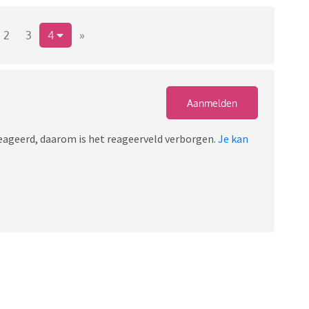
2
3
4
»
Aanmelden
ereageerd, daarom is het reageerveld verborgen.
Je kan