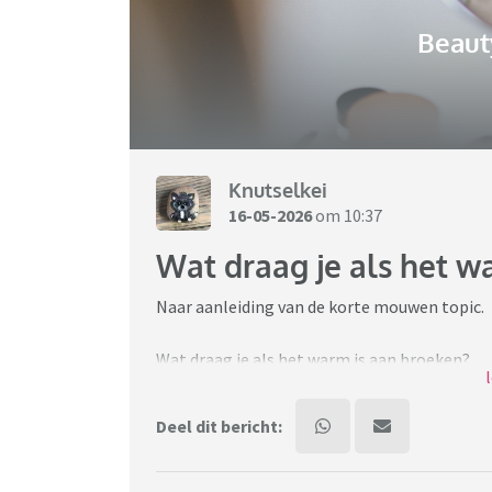
Beaut
Knutselkei
16-05-2026
om 10:37
Wat draag je als het w
Naar aanleiding van de korte mouwen topic.
Wat draag je als het warm is aan broeken?
Ik heb altijd snel warme benen als het heet is
Deel dit bericht:
dun. Meestal caprimodel van jemappelle, die
capri zijn ipv net in de knie kort. Ik kan gee
klam.