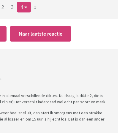
2
3
4
»
Naar laatste reactie
:
in allemaal verschillende diktes. Nu draag ik dikte 2, die is
zijn er) Het verschilt inderdaad wel echt per soort en merk.
 weer heel snel uit, dan start ik smorgens met een strakke
 al losser en om 15 uur is hij echt los. Dat is dan een ander