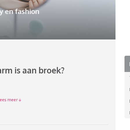
y en fashion
arm is aan broek?
, dus ga voor travelbroeken. Die zijn luchtig en heel
 zijn net wat langer zodat ze mijn met lange benen ook
n spijkercapri of zo hebben, dan zijn mijn benen echt