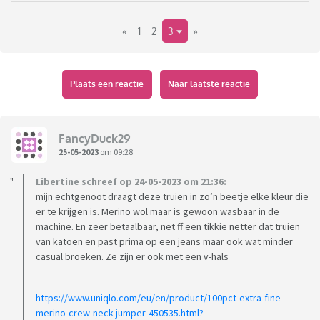
na een paar keer wassen op 60 graden wel weer prima mee,
«
1
2
3
»
maar zijn (fijngebreide) truien (simpele basic truien met v-
hals, kan evt een overhemd onder) durf ik niet zo warm te
wassen. In een poging tot die truien redden, heb ik ze in een
emmer met biotex gegooid, hopelijk helpt dat ook genoeg.
Plaats een reactie
Naar laatste reactie
Man draagt momenteel graag van die capuchontruien of
capuchonvesten, maar ik vind dat niet (meer) bij zijn leeftijd
FancyDuck29
en functie passen. Ik heb leerlingen die in exact dezelfde
25-05-2023
om 09:28
truien lopen... Hij zegt dat dat de enige truien zijn die niet
Libertine schreef op 24-05-2023 om 21:36:
stinken. Dat klopt ook niet helemaal, want die truien en
mijn echtgenoot draagt deze truien in zo’n beetje elke kleur die
vesten gooi ik in de droger, dus die ruiken niet naar oud water,
er te krijgen is. Merino wol maar is gewoon wasbaar in de
de fijngebreide truien ruiken soms wel omdat die niet in de
machine. En zeer betaalbaar, net ff een tikkie netter dat truien
droger mogen. Dan begin je al met een stinkende trui. Alle
van katoen en past prima op een jeans maar ook wat minder
truien (capuchon en fijngebreid) zijn overigens van minstens
casual broeken. Ze zijn er ook met een v-hals
90 maar meestal 100% katoen.
https://www.uniqlo.com/eu/en/product/100pct-extra-fine-
Qua zweet: hij wast zich elke dag gewoon onder de douche
merino-crew-neck-jumper-450535.html?