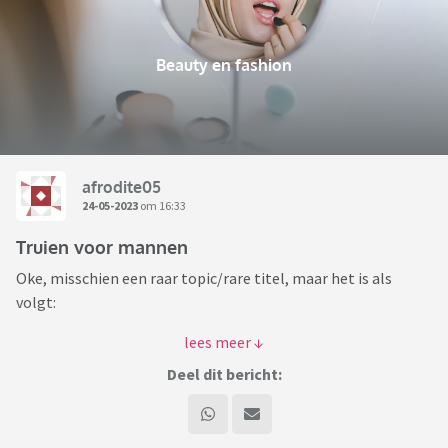
Beauty en fashion
afrodite05
24-05-2023
om 16:33
Truien voor mannen
Oke, misschien een raar topic/rare titel, maar het is als
volgt:
Mijn man heeft nogal moeite met geschikte truien vinden.
Zijn oplossing: gewoon niet meer zoeken. Ik heb tijd teveel
Deel dit bericht:
en hij truien te weinig, dus ik probeer hem te helpen.
Daarnaast heeft hij een zweetprobleem, waardoor truien en
shirts snel stinken, echt naar puberzweet. Zijn shirts kunnen