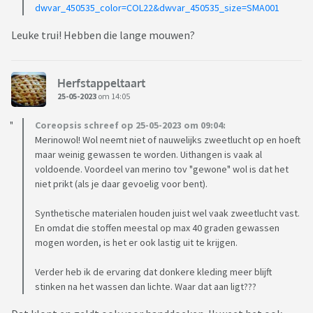
met douchegel en gebruikt dezelfde natuurlijke deo als ik
dwvar_450535_color=COL22&dwvar_450535_size=SMA001
(aluinkristal in stickvorm of in spray). Zo nu en dan een
Leuke trui! Hebben die lange mouwen?
odorex depper.
Ik ben dus op zoek naar tips. Welke truien (liefst niet te duur,
Herfstappeltaart
mijn man is gierig als het op kleding aankomt) gaan niet zo
25-05-2023
om 14:05
snel stinken? Of moet ik zijn truien toch anders behandelen
in de was?
Coreopsis schreef op 25-05-2023 om 09:04:
Merinowol! Wol neemt niet of nauwelijks zweetlucht op en hoeft
https://www.zalando.nl/marks-and-spencer-trui-light-grey-
maar weinig gewassen te worden. Uithangen is vaak al
voldoende. Voordeel van merino tov "gewone" wol is dat het
qm422q00x-c11.html
Dit is trouwens het model trui dat hij
niet prikt (als je daar gevoelig voor bent).
wil, mits het dus niet stinkt. En zeker niet voor meer dan 30E.
Probleempje is ook bij gewone truien dat ze vaak te kort zijn
Synthetische materialen houden juist wel vaak zweetlucht vast.
bij de mouwen, blijkbaar heb ik een vent met apenarmen
En omdat die stoffen meestal op max 40 graden gewassen
uitgekozen
mogen worden, is het er ook lastig uit te krijgen.
Verder heb ik de ervaring dat donkere kleding meer blijft
stinken na het wassen dan lichte. Waar dat aan ligt???