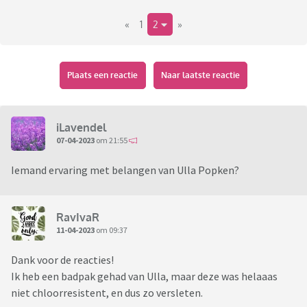
«
1
2
»
Plaats een reactie
Naar laatste reactie
iLavendel
07-04-2023
om 21:55
Iemand ervaring met belangen van Ulla Popken?
RavIvaR
11-04-2023
om 09:37
Dank voor de reacties!
Ik heb een badpak gehad van Ulla, maar deze was helaaas
niet chloorresistent, en dus zo versleten.