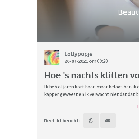
Beaut
Lollypopje
26-07-2021
om 09:28
Hoe 's nachts klitten 
Ik heb al jaren kort haar, maar helaas ben ik
kapper geweest en ik verwacht niet dat dat b
Ik baal van de lengte en al dat haar in mijn ne
staartje te maken. Ook niet geweldig, maar da
Deel dit bericht:
voorkomen dat het een klittenbos wordt. Dat 
Eén van de voordelen van kort haar (naast dat
van had.