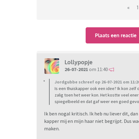
«
1
Overdag heb ik daar gelukkig geen last van du
probleem. Ik word wakker met een kapsel waa
redelijk uit te kammen, maar als mijn haar la
Plaats een reactie
is de kapper dus nog geen optie.
Dusss... langharige dames en heren hoe voor
ontploft?
Lollypopje
26-07-2021
om 11:40
Jordgubbe schreef op 26-07-2021 om 11:2
Is een thuiskapper ook een idee? Ik kon zelf 
zalig toen het weer kon. Het kostte veel ener
spiegelbeeld en dat gaf weer een goed gevo
Ik ben nogal kritisch. Ik heb nu liever dit, d
kapper mij en mijn haar niet begrijpt. Dus wac
maken.