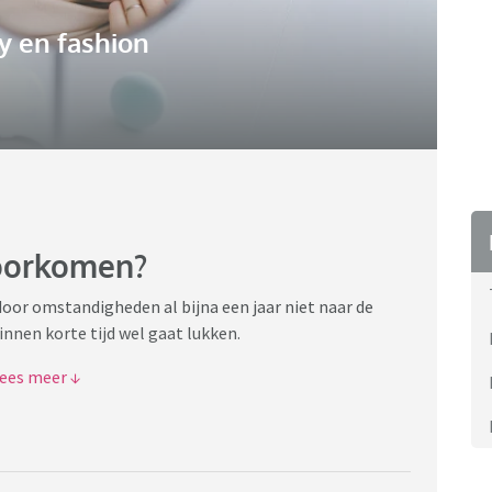
y en fashion
voorkomen?
 door omstandigheden al bijna een jaar niet naar de
innen korte tijd wel gaat lukken.
k vind ik verschrikkelijk. Overdag los ik het op door een
n lijkt het nog iets. Ik vermoed ook dat dat helpt te
herinner ik me namelijk van vroeger, al die klitten.
 het mij veel beter staat) is dat ik daar geen last meer