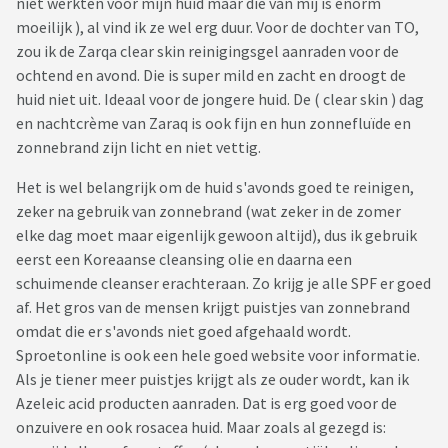
niet werkten voor mijn huid maar die van mij is enorm
moeilijk ), al vind ik ze wel erg duur. Voor de dochter van TO,
zou ik de Zarqa clear skin reinigingsgel aanraden voor de
ochtend en avond. Die is super mild en zacht en droogt de
huid niet uit. Ideaal voor de jongere huid. De ( clear skin ) dag
en nachtcrème van Zaraq is ook fijn en hun zonnefluïde en
zonnebrand zijn licht en niet vettig.
Het is wel belangrijk om de huid s'avonds goed te reinigen,
zeker na gebruik van zonnebrand (wat zeker in de zomer
elke dag moet maar eigenlijk gewoon altijd), dus ik gebruik
eerst een Koreaanse cleansing olie en daarna een
schuimende cleanser erachteraan. Zo krijg je alle SPF er goed
af. Het gros van de mensen krijgt puistjes van zonnebrand
omdat die er s'avonds niet goed afgehaald wordt.
Sproetonline is ook een hele goed website voor informatie.
Als je tiener meer puistjes krijgt als ze ouder wordt, kan ik
Azeleic acid producten aanraden. Dat is erg goed voor de
onzuivere en ook rosacea huid. Maar zoals al gezegd is: