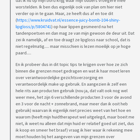
dat ik nu op mijn bord krijg waar mijn ouders vroegere mee
worstelden. Ik ben dus eigenlijk ook van plan om hier niet
verder op in te gaan. Maar, ze heeft dus af en toe dit
(
https://www.kruidvat.nl/essence-juicy-bomb-104-shiny-
lipgloss/p/5804741
) op haar lippen gesmeerd na het
tandenpoetsen en dan mag ze van mijn gewoon de deur uit. Dat
zei ik namelijk, af en toe draagt ze lipgloss naar school, dat is
niet regelmatig..... maar misschien is lezen moeilijk op je hoge
paard.....
En ik probeer dus in dit topic tips te krijgen over hoe ze zich
binnen die grenzen moet gedragen en wat ik haar moet leren
over verantwoordelijke gezichtsverzorging en
verantwoordelijk make up gebruik. En aangezien ik zelf een
hele rits aan producten gebruik (nou ja, dat valt ook nog wel
weer mee, het zijn 6 verschillende producten 3 voor de avond
en 3 voor de nacht + zonnebrand, maar meer dan ik ooit heb
gebruik) waarvan ik eigenlijk niet precies weet van het hoe en
waarom (heeft mijn huidtherapeut wel uitgelegd, maar boeit me
niet, ik weet nu alleen dat mijn huid er relatief goed uit ziet, dus
ik koop en smeer het braaf) vraag ik hier waar ik rekening mee
moet houden bij het aangeven van mijn grenzen over