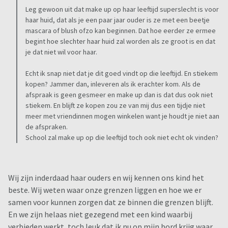
Leg gewoon uit dat make up op haar leeftijd superslecht is voor
haar huid, dat als je een paar jaar ouder is ze met een beetje
mascara of blush ofzo kan beginnen. Dat hoe eerder ze ermee
begint hoe slechter haar huid zal worden als ze groot is en dat
je dat niet wil voor haar.
Echt ik snap niet dat je dit goed vindt op die leeftijd. En stiekem
kopen? Jammer dan, inleveren als ik erachter kom. Als de
afspraak is geen gesmeer en make up dan is dat dus ook niet
stiekem. En blijft ze kopen zou ze van mij dus een tijdje niet
meer met vriendinnen mogen winkelen want je houdt je niet aan
de afspraken.
School zal make up op die leeftijd toch ook niet echt ok vinden?
Wij zijn inderdaad haar ouders en wij kennen ons kind het
beste. Wij weten waar onze grenzen liggen en hoe we er
samen voor kunnen zorgen dat ze binnen die grenzen blijft.
En we zijn helaas niet gezegend met een kind waarbij
verbieden werkt, toch leuk dat ik nu op mijn bord krijg waar