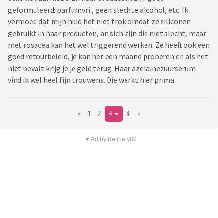
geformuleerd: parfumvrij, geen slechte alcohol, etc. Ik
vermoed dat mijn huid het niet trok omdat ze siliconen
gebruikt in haar producten, an sich zijn die niet slecht, maar
met rosacea kan het wel triggerend werken. Ze heeft ook een
goed retourbeleid, je kan het een maand proberen en als het
niet bevalt krijg je je geld terug. Haar azelaïnezuurserum
vind ik wel heel fijn trouwens. Die werkt hier prima.
«
1
2
3
4
»
▼ Ad by Refinery89