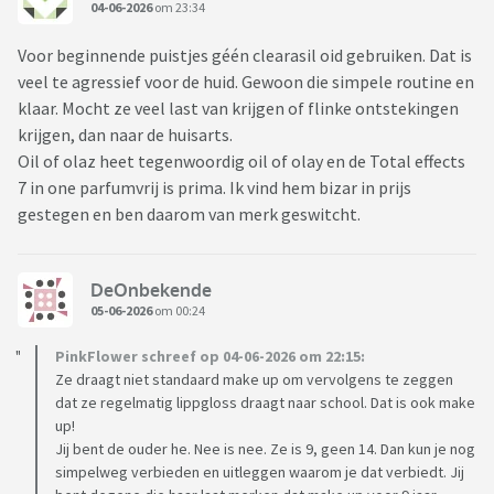
04-06-2026
om 23:34
Voor beginnende puistjes géén clearasil oid gebruiken. Dat is
veel te agressief voor de huid. Gewoon die simpele routine en
klaar. Mocht ze veel last van krijgen of flinke ontstekingen
krijgen, dan naar de huisarts.
Oil of olaz heet tegenwoordig oil of olay en de Total effects
7 in one parfumvrij is prima. Ik vind hem bizar in prijs
gestegen en ben daarom van merk geswitcht.
DeOnbekende
05-06-2026
om 00:24
PinkFlower schreef op 04-06-2026 om 22:15:
Ze draagt niet standaard make up om vervolgens te zeggen
dat ze regelmatig lippgloss draagt naar school. Dat is ook make
up!
Jij bent de ouder he. Nee is nee. Ze is 9, geen 14. Dan kun je nog
simpelweg verbieden en uitleggen waarom je dat verbiedt. Jij