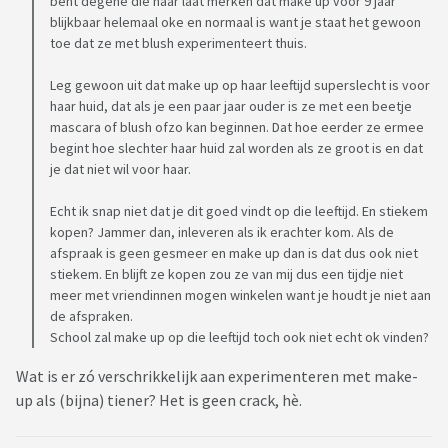
bent degene die haar laat merken dat make up voor 9 jaar
blijkbaar helemaal oke en normaal is want je staat het gewoon
toe dat ze met blush experimenteert thuis.
Leg gewoon uit dat make up op haar leeftijd superslecht is voor
haar huid, dat als je een paar jaar ouder is ze met een beetje
mascara of blush ofzo kan beginnen. Dat hoe eerder ze ermee
begint hoe slechter haar huid zal worden als ze groot is en dat
je dat niet wil voor haar.
Echt ik snap niet dat je dit goed vindt op die leeftijd. En stiekem
kopen? Jammer dan, inleveren als ik erachter kom. Als de
afspraak is geen gesmeer en make up dan is dat dus ook niet
stiekem. En blijft ze kopen zou ze van mij dus een tijdje niet
meer met vriendinnen mogen winkelen want je houdt je niet aan
de afspraken.
School zal make up op die leeftijd toch ook niet echt ok vinden?
Wat is er zó verschrikkelijk aan experimenteren met make-
up als (bijna) tiener? Het is geen crack, hè.