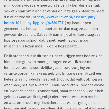
mijn ouders vroegere mee worstelden. Ik ben dus eigenlijk
ook van plan om hier niet verder op in te gaan. Maar, ze heeft
dus af en toe dit (
https://www.kruidvat.nl/essence-juicy-
bomb-104-shiny-lipgloss/p/5804741
) op haar lippen
gesmeerd na het tandenpoetsen en dan mag ze van mijn
gewoon de deur uit. Dat zei ik namelijk, af en toe draagt ze
lipgloss naar school, dat is niet regelmatig..... maar
misschien is lezen moeilijk op je hoge paard.....
En ik probeer dus in dit topic tips te krijgen over hoe ze zich
binnen die grenzen moet gedragen en wat ik haar moet
leren over verantwoordelijke gezichtsverzorging en
verantwoordelijk make up gebruik. En aangezien ik zelf een
hele rits aan producten gebruik (nou ja, dat valt ook nog wel
weer mee, het zijn 6 verschillende producten 3 voor de avond
en 3 voor de nacht + zonnebrand, maar meer dan ik ooit heb
gebruik) waarvan ik eigenlijk niet precies weet van het hoe
en waarom (heeft mijn huidtherapeut wel uitgelegd, maar
boeit me niet, ik weet nu alleen dat mijn huid er relatief goed