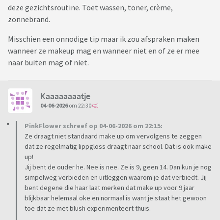
deze gezichtsroutine. Toet wassen, toner, crème,
zonnebrand.
Misschien een onnodige tip maar ik zou afspraken maken
wanneer ze makeup mag en wanneer niet en of ze er mee
naar buiten mag of niet.
Kaaaaaaaatje
04-06-2026
om 22:30
PinkFlower schreef op 04-06-2026 om 22:15:
Ze draagt niet standaard make up om vervolgens te zeggen
dat ze regelmatig lippgloss draagt naar school. Dat is ook make
up!
Jij bent de ouder he. Nee is nee. Ze is 9, geen 14. Dan kun je nog
simpelweg verbieden en uitleggen waarom je dat verbiedt. Jij
bent degene die haar laat merken dat make up voor 9 jaar
blijkbaar helemaal oke en normaal is want je staat het gewoon
toe dat ze met blush experimenteert thuis.