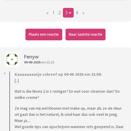
Rosacea en verder heb ik me er nooit echt in verdiept. Make
«
1
2
3
4
»
up gebruik ik bijna niet omdat mijn Rosacea daar eigenlijk
altijd erger van wordt en het me dan niet waard is.
Ik denk dat ik voor mijn dochter binnenkort iets van
Plaats een reactie
Naar laatste reactie
reinigingsgel en een gezichtsverzorger wil kopen zodat ze
kan starten met gezichtsverzorging en dat op een
verantwoorde manier gebeurt. Make up moet ze van mij er
Fenyw
altijd afhalen, maar ik ben er ook wel klaar mee dat ze mijn
04-06-2026
om 22:25
dure reiningsproducten daarvoor gebruikt.... wat kan ik voor
Kaaaaaaaatje schreef op 04-06-2026 om 21:50:
haar kopen en en waar moet ik op letten bij de spullen die ze
[..]
zelf koopt?
Wat is die Nivea 2 in 1 reiniger? En wat voor cleanser dan? En
welke creme?
Ze mag van mij wel klooien met make up, maar als ze de deur
uit gaat dan is het naturel, ik vind haar dus ook veel te jong.
Maar ja....
Wel goede tips van opschrijven wanneer iets geopend is. Daar