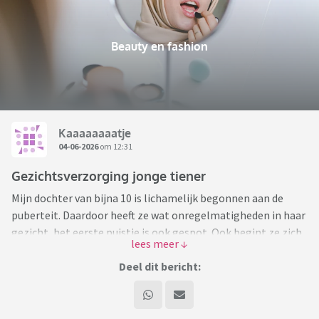
Beauty en fashion
Kaaaaaaaatje
04-06-2026
om 12:31
Gezichtsverzorging jonge tiener
Mijn dochter van bijna 10 is lichamelijk begonnen aan de
puberteit. Daardoor heeft ze wat onregelmatigheden in haar
gezicht, het eerste puistje is ook gespot. Ook begint ze zich
te interesseren in make up en vind ze het leuk om met
vriendinnen daar mee bezig te zijn.
Deel dit bericht:
Ik weet NIETS van gezichtsverzorging en make up. Ik gebruik
een serie die de huidtherapeut me heeft voorgeschreven ivm