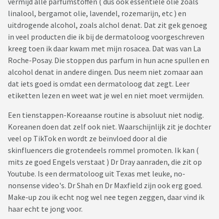
vermijd alle parfumstoffen ( dus ook essentiële olie zoals
linalool, bergamot olie, lavendel, rozemarijn, etc ) en
uitdrogende alcohol, zoals alchol denat. Dat zit gek genoeg
in veel producten die ik bij de dermatoloog voorgeschreven
kreeg toen ik daar kwam met mijn rosacea. Dat was van La
Roche-Posay. Die stoppen dus parfum in hun acne spullen en
alcohol denat in andere dingen. Dus neem niet zomaar aan
dat iets goed is omdat een dermatoloog dat zegt. Leer
etiketten lezen en weet wat je wel en niet moet vermijden.
Een tienstappen-Koreaanse routine is absoluut niet nodig.
Koreanen doen dat zelf ook niet. Waarschijnlijk zit je dochter
veel op TikTok en wordt ze beïnvloed door al die
skinfluencers die grotendeels rommel promoten. Ik kan (
mits ze goed Engels verstaat ) Dr Dray aanraden, die zit op
Youtube. Is een dermatoloog uit Texas met leuke, no-
nonsense video's. Dr Shah en Dr Maxfield zijn ook erg goed.
Make-up zou ik echt nog wel nee tegen zeggen, daar vind ik
haar echt te jong voor.