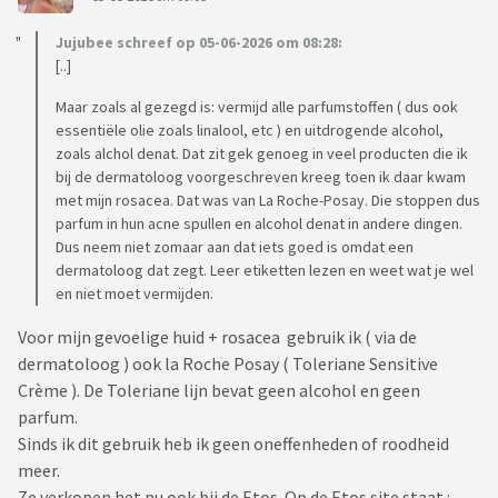
Jujubee schreef op 05-06-2026 om 08:28:
[..]
Maar zoals al gezegd is: vermijd alle parfumstoffen ( dus ook
essentiële olie zoals linalool, etc ) en uitdrogende alcohol,
zoals alchol denat. Dat zit gek genoeg in veel producten die ik
bij de dermatoloog voorgeschreven kreeg toen ik daar kwam
met mijn rosacea. Dat was van La Roche-Posay. Die stoppen dus
parfum in hun acne spullen en alcohol denat in andere dingen.
Dus neem niet zomaar aan dat iets goed is omdat een
dermatoloog dat zegt. Leer etiketten lezen en weet wat je wel
en niet moet vermijden.
Voor mijn gevoelige huid + rosacea gebruik ik ( via de
dermatoloog ) ook la Roche Posay ( Toleriane Sensitive
Crème ). De Toleriane lijn bevat geen alcohol en geen
parfum.
Sinds ik dit gebruik heb ik geen oneffenheden of roodheid
meer.
Ze verkopen het nu ook bij de Etos. Op de Etos site staat :