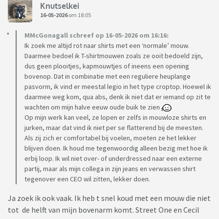
Knutselkei
16-05-2026
om 18:05
MMcGonagall schreef op 16-05-2026 om 16:16:
Ik zoek me altijd rot naar shirts met een ‘normale’ mouw.
Daarmee bedoel ik T-shirtmouwen zoals ze ooit bedoeld zijn,
dus geen plooitjes, kapmouwtjes of ineens een opening
bovenop. Dat in combinatie met een reguliere heuplange
pasvorm, ik vind er meestal legio in het type croptop. Hoewel ik
daarmee weg kom, qua abs, denk ik niet dat er iemand op zit te
wachten om mijn halve eeuw oude buik te zien
Op mijn werk kan veel, ze lopen er zelfs in mouwloze shirts en
jurken, maar dat vind ik niet per se flatterend bij de meesten.
Als zij zich er comfortabel bij voelen, moeten ze het lekker
blijven doen. Ik houd me tegenwoordig alleen bezig met hoe ik
erbij loop. Ik wil niet over- of underdressed naar een externe
partij, maar als mijn collega in zijn jeans en verwassen shirt
tegenover een CEO wil zitten, lekker doen.
Ja zoek ik ook vaak. Ik heb t snel koud met een mouw die niet
tot de helft van mijn bovenarm komt. Street One en Cecil