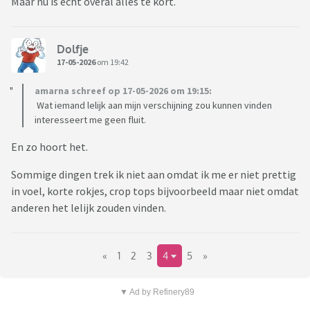
Maar nu is echt overal alles te kort.
Dolfje
17-05-2026
om 19:42
amarna schreef op 17-05-2026 om 19:15:
Wat iemand lelijk aan mijn verschijning zou kunnen vinden
interesseert me geen fluit.
En zo hoort het.
Sommige dingen trek ik niet aan omdat ik me er niet prettig
in voel, korte rokjes, crop tops bijvoorbeeld maar niet omdat
anderen het lelijk zouden vinden.
«
1
2
3
4
5
»
▼ Ad by Refinery89