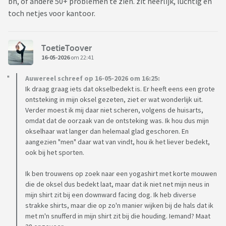
bh, of andere 50+ problemen te zien. zit heerlijk, luchtig en
toch netjes voor kantoor.
ToetieToover
16-05-2026
om 22:41
Auwereel schreef op 16-05-2026 om 16:25:
Ik draag graag iets dat okselbedekt is. Er heeft eens een grote
ontsteking in mijn oksel gezeten, ziet er wat wonderlijk uit.
Verder moest ik mij daar niet scheren, volgens de huisarts,
omdat dat de oorzaak van de ontsteking was. Ik hou dus mijn
okselhaar wat langer dan helemaal glad geschoren. En
aangezien "men" daar wat van vindt, hou ik het liever bedekt,
ook bij het sporten.
Ik ben trouwens op zoek naar een yogashirt met korte mouwen
die de oksel dus bedekt laat, maar dat ik niet net mijn neus in
mijn shirt zit bij een downward facing dog. Ik heb diverse
strakke shirts, maar die op zo'n manier wijken bij de hals dat ik
met m'n snufferd in mijn shirt zit bij die houding. Iemand? Maat