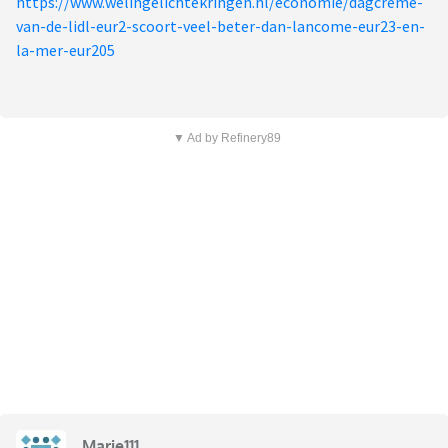
https://www.welingelichtekringen.nl/economie/dagcreme-
van-de-lidl-eur2-scoort-veel-beter-dan-lancome-eur23-en-
la-mer-eur205
▼ Ad by Refinery89
Marie111