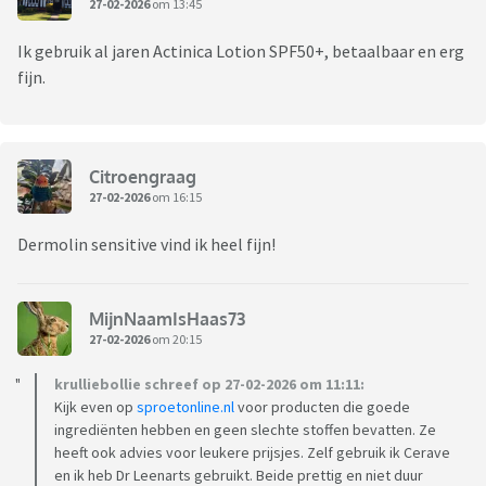
27-02-2026
om 13:45
Ik gebruik al jaren Actinica Lotion SPF50+, betaalbaar en erg
fijn.
Citroengraag
27-02-2026
om 16:15
Dermolin sensitive vind ik heel fijn!
MijnNaamIsHaas73
27-02-2026
om 20:15
krulliebollie schreef op 27-02-2026 om 11:11:
Kijk even op
sproetonline.nl
voor producten die goede
ingrediënten hebben en geen slechte stoffen bevatten. Ze
heeft ook advies voor leukere prijsjes. Zelf gebruik ik Cerave
en ik heb Dr Leenarts gebruikt. Beide prettig en niet duur