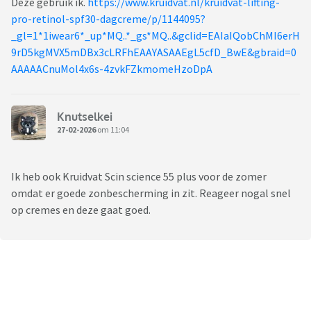
Deze gebruik ik.
https://www.kruidvat.nl/kruidvat-lifting-
pro-retinol-spf30-dagcreme/p/1144095?
_gl=1*1iwear6*_up*MQ..*_gs*MQ..&gclid=EAIaIQobChMI6erH
9rD5kgMVX5mDBx3cLRFhEAAYASAAEgL5cfD_BwE&gbraid=0
AAAAACnuMol4x6s-4zvkFZkmomeHzoDpA
Knutselkei
27-02-2026
om 11:04
Ik heb ook Kruidvat Scin science 55 plus voor de zomer
omdat er goede zonbescherming in zit. Reageer nogal snel
op cremes en deze gaat goed.