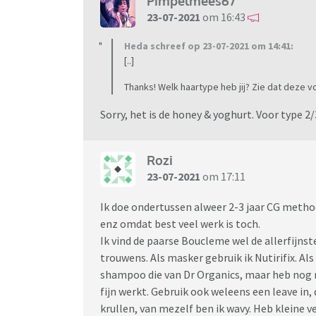
Pimpelmees67
23-07-2021
om 16:43
Heda schreef op 23-07-2021 om 14:41:
[..]
Thanks! Welk haartype heb jij? Zie dat deze vo
Sorry, het is de honey & yoghurt. Voor type 2/
Rozi
23-07-2021
om 17:11
Ik doe ondertussen alweer 2-3 jaar CG metho
enz omdat best veel werk is toch.
Ik vind de paarse Boucleme wel de allerfijnste
trouwens. Als masker gebruik ik Nutirifix. A
shampoo die van Dr Organics, maar heb nog 
fijn werkt. Gebruik ook weleens een leave in, 
krullen, van mezelf ben ik wavy. Heb kleine v