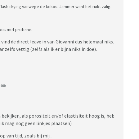
 flash drying vanwege de kokos. Jammer want het ruikt zalig.
ook met proteïne.
k vind de direct leave in van Giovanni dus helemaal niks.
elfs vettig (zelfs als ik er bijna niks in doe).
08:
ekijken, als porositeit en/of elastisiteit hoog is, heb
: ik mag nog geen linkjes plaatsen)
van tijd, zoals bij mij...