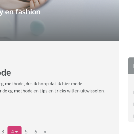
y en fashion
ode
cg methode, dus ik hoop dat ik hier mede-
 de cg methode en tips en tricks willen uitwisselen.
3
4
5
6
»