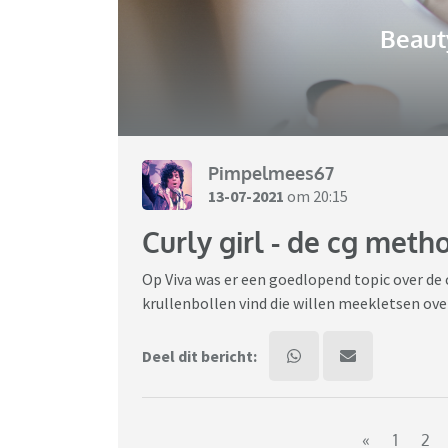
Beaut
Pimpelmees67
13-07-2021
om 20:15
Curly girl - de cg meth
Op Viva was er een goedlopend topic over de 
krullenbollen vind die willen meekletsen over
Deel dit bericht:
«
1
2