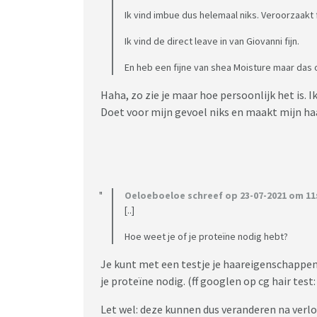
Ik vind imbue dus helemaal niks. Veroorzaakt
Ik vind de direct leave in van Giovanni fijn.
En heb een fijne van shea Moisture maar das 
Haha, zo zie je maar hoe persoonlijk het is. I
Doet voor mijn gevoel niks en maakt mijn haar z
Oeloeboeloe schreef op 23-07-2021 om 11:
[..]
Hoe weet je of je proteïne nodig hebt?
Je kunt met een testje je haareigenschappen b
je proteïne nodig. (ff googlen op cg hair test
Let wel: deze kunnen dus veranderen na verloop 