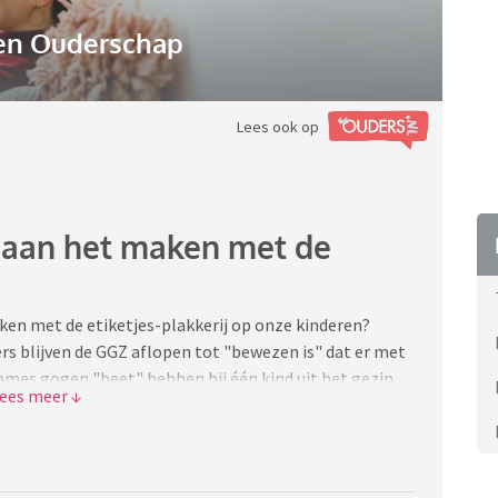
n Ouderschap
Lees ook op
k aan het maken met de
ken met de etiketjes-plakkerij op onze kinderen?
ers blijven de GGZ aflopen tot "bewezen is" dat er met
dames gogen "beet" hebben bij één kind uit het gezin,
etiketjes zijn uiteraard familiar.
D of ADHD waarbij de ouders na de diagnose met de
et aan de medicatie te doen en binnen een half jaar
echanisme? En worden de kinderen er op lange duur echt