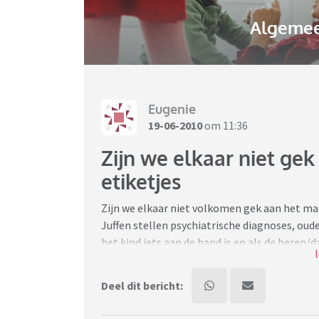
Algemee
Eugenie
19-06-2010
om 11:36
Zijn we elkaar niet ge
etiketjes
Zijn we elkaar niet volkomen gek aan het ma
Juffen stellen psychiatrische diagnoses, oud
het kind iets aan de hand is en als de heren/
testen ze de brusjes meteen mee, want al hun 
Ik ken zeker 10 kinderen met de diagnose AD
Deel dit bericht:
hand op het hart bezwoeren hun kind zeker ni
waren ze alle 10 overstag. Wat is dit voor m