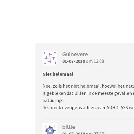
Guinevere
01-07-2010
om 13:08
Niet helemaal
Nee, zo is het niet helemaal, hoewel het natu
is gebleken dat pillen in de meeste gevallen 
natuurlijk.
Ik spreek overigens alleen over ADHD, ASS we
billie
01-07-2010
om 23:36