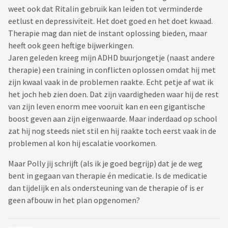
en aandacht naar relatief lichte problematiek gaat, terwijl
weet ook dat Ritalin gebruik kan leiden tot verminderde
er voor kinderen in de tiener leeftijd met zware
eetlust en depressiviteit. Het doet goed en het doet kwaad.
psychiatrische problemen geen (of onvoldoende) opvang of
Therapie mag dan niet de instant oplossing bieden, maar
behandeling is en er een groot aantal van hen bij justitie
heeft ook geen heftige bijwerkingen.
beland zonder dat zij een delict hebben begaan. Nu er de
Jaren geleden kreeg mijn ADHD buurjongetje (naast andere
komende jaren bezuinigd zal gaan worden op de zorg hoop ik
therapie) een training in conflicten oplossen omdat hij met
van harte dat hierin de juiste keuzes gemaakt gaan worden.
zijn kwaal vaak in de problemen raakte. Echt petje af wat ik
het joch heb zien doen. Dat zijn vaardigheden waar hij de rest
van zijn leven enorm mee vooruit kan en een gigantische
boost geven aan zijn eigenwaarde. Maar inderdaad op school
zat hij nog steeds niet stil en hij raakte toch eerst vaak in de
problemen al kon hij escalatie voorkomen.
Maar Polly jij schrijft (als ik je goed begrijp) dat je de weg
bent in gegaan van therapie én medicatie. Is de medicatie
dan tijdelijk en als ondersteuning van de therapie of is er
geen afbouw in het plan opgenomen?