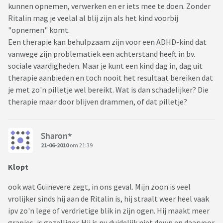
kunnen opnemen, verwerken en er iets mee te doen. Zonder
Ritalin mag je veelal al blij zijn als het kind voorbij
"opnemen" komt.
Een therapie kan behulpzaam zijn voor een ADHD-kind dat
vanwege zijn problematiek een achterstand heeft in bv.
sociale vaardigheden. Maar je kunt een kind dag in, dag uit
therapie aanbieden en toch nooit het resultaat bereiken dat
je met zo'n pilletje wel bereikt. Wat is dan schadelijker? Die
therapie maar door blijven drammen, of dat pilletje?
Sharon*
21-06-2010
om 21:39
Klopt
ook wat Guinevere zegt, in ons geval. Mijn zoon is veel
vrolijker sinds hij aan de Ritalin is, hij straalt weer heel vaak
ipv zo'n lege of verdrietige blik in zijn ogen. Hij maakt meer
grapjes, is gezelliger. Hij is nu duidelijk niet down en daarvoor