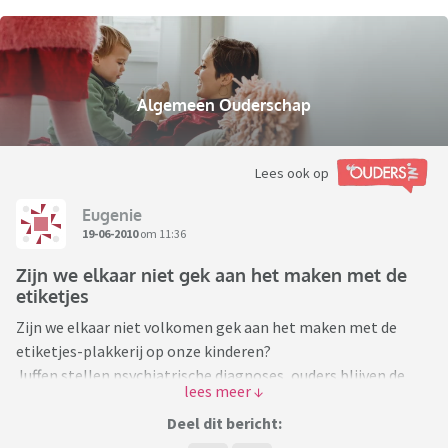
Algemeen Ouderschap
Lees ook op
Eugenie
19-06-2010
om 11:36
Zijn we elkaar niet gek aan het maken met de
etiketjes
Zijn we elkaar niet volkomen gek aan het maken met de
etiketjes-plakkerij op onze kinderen?
Juffen stellen psychiatrische diagnoses, ouders blijven de
GGZ aflopen tot "bewezen is" dat er met het kind iets aan de
hand is en als de heren/dames gogen "beet" hebben bij één
Deel dit bericht:
kind uit het gezin, testen ze de brusjes meteen mee, want al