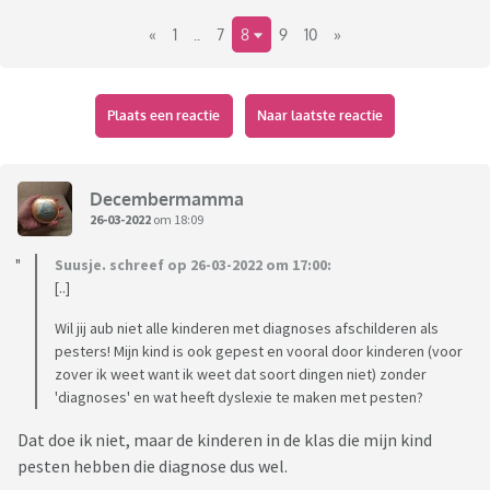
elkaar te praten over de ervaringen die ze hebben met de
«
1
..
7
8
9
10
»
schoolleiding, jeugdzorg, begeleiding, want... hun
zoon/dochter heeft (vul maar in) en niemand begrijpt het en
de jeugdzorg klooit maar aan en de school snapt het ook al
niet, en ga zo maar door.
Plaats een reactie
Naar laatste reactie
En je hoort tegenwoordig bijna niet anders. Iéder kind lijkt
wel iéts te hebben waardoor het "speciaal" is en speciale
Decembermamma
aandacht nodig heeft.
26-03-2022
om 18:09
Suusje. schreef op 26-03-2022 om 17:00:
Ik denk wel eens: bestaan er ook nog gewone kinderen
[..]
zónder al dat gedoe, die gewoon, zoals bij kinderen hoort, af
en toe lastig zijn, de kont tegen de krib gooien, zónder dat
Wil jij aub niet alle kinderen met diagnoses afschilderen als
dat meteen een etiketje heeft?
pesters! Mijn kind is ook gepest en vooral door kinderen (voor
zover ik weet want ik weet dat soort dingen niet) zonder
'diagnoses' en wat heeft dyslexie te maken met pesten?
Dat doe ik niet, maar de kinderen in de klas die mijn kind
pesten hebben die diagnose dus wel.