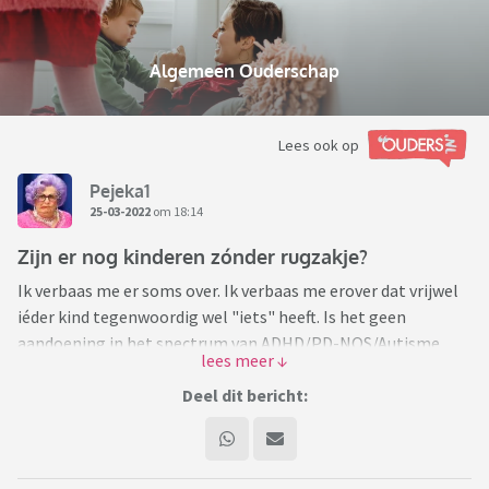
Algemeen Ouderschap
Lees ook op
Pejeka1
25-03-2022
om 18:14
Zijn er nog kinderen zónder rugzakje?
Ik verbaas me er soms over. Ik verbaas me erover dat vrijwel
iéder kind tegenwoordig wel "iets" heeft. Is het geen
aandoening in het spectrum van ADHD/PD-NOS/Autisme,
dan wel op zijn minst een gluten- of koemelkallergie, maar
helemaal zónder iets lijken er geen kinderen meer te
Deel dit bericht:
bestaan. Laatst was ik op een feestje, gezien de
omstandigheden geen grootse happening, er waren ca. 15
mensen aanwezig. En dan zitten er toch 3-4 moeders met