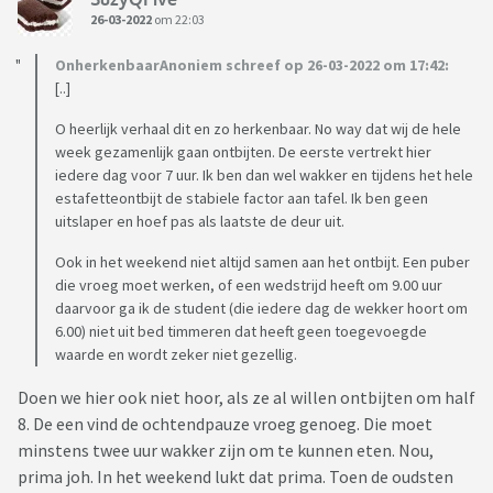
26-03-2022
om 22:03
OnherkenbaarAnoniem schreef op 26-03-2022 om 17:42:
[..]
O heerlijk verhaal dit en zo herkenbaar. No way dat wij de hele
week gezamenlijk gaan ontbijten. De eerste vertrekt hier
iedere dag voor 7 uur. Ik ben dan wel wakker en tijdens het hele
estafetteontbijt de stabiele factor aan tafel. Ik ben geen
uitslaper en hoef pas als laatste de deur uit.
Ook in het weekend niet altijd samen aan het ontbijt. Een puber
die vroeg moet werken, of een wedstrijd heeft om 9.00 uur
daarvoor ga ik de student (die iedere dag de wekker hoort om
6.00) niet uit bed timmeren dat heeft geen toegevoegde
waarde en wordt zeker niet gezellig.
Doen we hier ook niet hoor, als ze al willen ontbijten om half
8. De een vind de ochtendpauze vroeg genoeg. Die moet
minstens twee uur wakker zijn om te kunnen eten. Nou,
prima joh. In het weekend lukt dat prima. Toen de oudsten