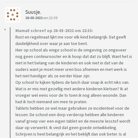
Suusje.
26-03-2022
om 22:39
MamaE schreef op 26-03-2022 om 22:33:
Rust en regelmaat lijkt me voor elk kind belangrijk. Dat geeft
duidelijkheid over waar je aan toe bent.
Hier op school als enige school in de omgeving zo ongeveer
nog geen continurooster en ik hoop dat dat zo blijft. Want het is
niet in het belang van de kinderen en ook niet in dat van de
ouders want je moet meer uren bso afnemen en met werk is
het niet handiger als ze eerder klaar zijn.
Op school tv kijken tijdens de lunch daar snap ik echt niks van.
Wat is er mis met gezellig met andere kinderen kletsen? Ik at
vroeger wel eens voor de tv toen ik nog alleen woonde. Dan
had ik toch niemand om mee te praten.
Tablets hebben ze wel maar gebruiken ze incidenteel voor de
lessen. De school een dorp verderop hebben alle kinderen
vanaf groep vier een eigen tablet en de meeste lesstof wordt
daar op verwerkt. Ik vind dat geen goede ontwikkeling.
Schrijven is heel belangrijk en het beklijft dan ook beter. Is al