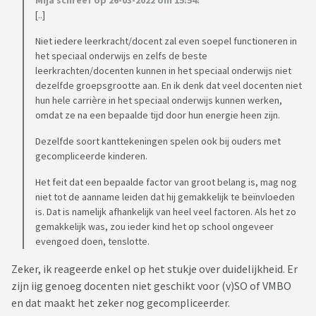
Mija schreef op 26-03-2022 om 15:54:
[..]
Niet iedere leerkracht/docent zal even soepel functioneren in
het speciaal onderwijs en zelfs de beste
leerkrachten/docenten kunnen in het speciaal onderwijs niet
dezelfde groepsgrootte aan. En ik denk dat veel docenten niet
hun hele carrière in het speciaal onderwijs kunnen werken,
omdat ze na een bepaalde tijd door hun energie heen zijn.
Dezelfde soort kanttekeningen spelen ook bij ouders met
gecompliceerde kinderen.
Het feit dat een bepaalde factor van groot belang is, mag nog
niet tot de aanname leiden dat hij gemakkelijk te beïnvloeden
is. Dat is namelijk afhankelijk van heel veel factoren. Als het zo
gemakkelijk was, zou ieder kind het op school ongeveer
evengoed doen, tenslotte.
Zeker, ik reageerde enkel op het stukje over duidelijkheid. Er
zijn iig genoeg docenten niet geschikt voor (v)SO of VMBO
en dat maakt het zeker nog gecompliceerder.