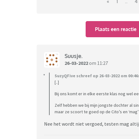
«
1
..
4
En je hoort tegenwoordig bijna niet anders. I
"speciaal" is en speciale aandacht nodig heef
Plaats een reactie
Ik denk wel eens: bestaan er ook nog gewone 
kinderen hoort, af en toe lastig zijn, de kon
etiketje heeft?
Suusje.
26-03-2022
om 11:27
SuzyQFive schreef op 26-03-2022 om 00:46
[..]
Bij ons komt er in elke eerste klas nog wel e
Zelf hebben we bij mijn jongste dochter al si
maar ze scoort te goed op de Cito’s en ‘mag’
Nee het wordt niet vergoed, testen mag altij