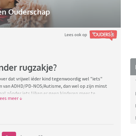
n Ouderschap
Lees ook op
ónder rugzakje?
ver dat vrijwel iéder kind tegenwoordig wel "iets"
rum van ADHD/PD-NOS/Autisme, dan wel op zijn minst
al zónder iets lijken er geen kinderen meer te
en de omstandigheden geen grootse happening, er
 er toch 3-4 moeders met elkaar te praten over de
g, jeugdzorg, begeleiding, want... hun zoon/dochter
en de jeugdzorg klooit maar aan en de school snapt het