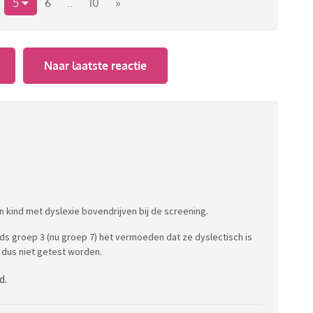
5
6
..
10
»
éder kind lijkt wel iéts te hebben waardoor het
t.
Naar laatste reactie
kinderen zónder al dat gedoe, die gewoon, zoals bij
t tegen de krib gooien, zónder dat dat meteen een
:
en kind met dyslexie bovendrijven bij de screening.
nds groep 3 (nu groep 7) het vermoeden dat ze dyslectisch is
 dus niet getest worden.
d.