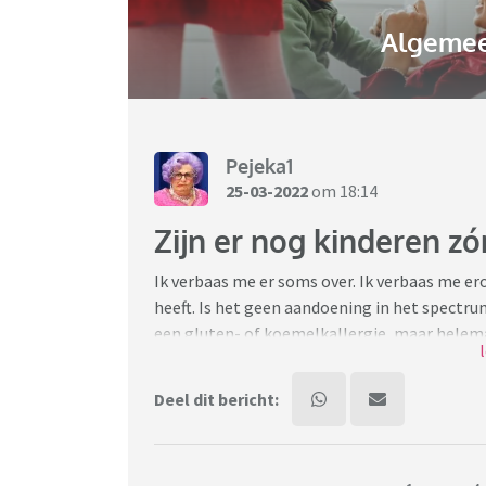
Algemee
Pejeka1
25-03-2022
om 18:14
Zijn er nog kinderen z
Ik verbaas me er soms over. Ik verbaas me ero
heeft. Is het geen aandoening in het spect
een gluten- of koemelkallergie, maar helema
bestaan. Laatst was ik op een feestje, gezi
waren ca. 15 mensen aanwezig. En dan zitten
Deel dit bericht:
ervaringen die ze hebben met de schoolleidin
heeft (vul maar in) en niemand begrijpt het 
ook al niet, en ga zo maar door.