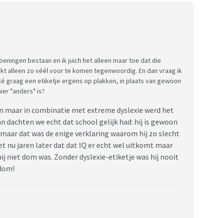
eningen bestaan en ik juich het alleen maar toe dat die
kt alleen zo véél voor te komen tegenwoordig. En dan vraag ik
té graag een etiketje ergens op plakken, in plaats van gewoon
ier "anders" is?
en maar in combinatie met extreme dyslexie werd het
n dachten we echt dat school gelijk had: hij is gewoon
 maar dat was de enige verklaring waarom hij zo slecht
ziet nu jaren later dat dat IQ er echt wel uitkomt maar
j niet dom was. Zonder dyslexie-etiketje was hij nooit
 dom!