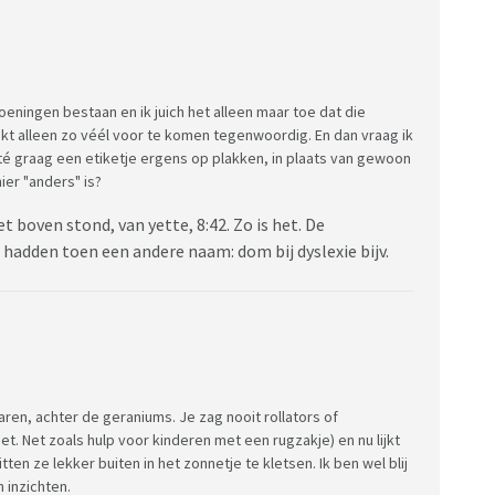
eningen bestaan en ik juich het alleen maar toe dat die
kt alleen zo véél voor te komen tegenwoordig. En dan vraag ik
té graag een etiketje ergens op plakken, in plaats van gewoon
ier "anders" is?
 boven stond, van yette, 8:42. Zo is het. De
hadden toen een andere naam: dom bij dyslexie bijv.
ren, achter de geraniums. Je zag nooit rollators of
et. Net zoals hulp voor kinderen met een rugzakje) en nu lijkt
ten ze lekker buiten in het zonnetje te kletsen. Ik ben wel blij
 inzichten.