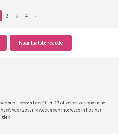
2
3
4
»
Naar laatste reactie
ogpunt, waren toen10 en 13 of zo, en ze vonden het
 heeft voor zover ik weet geen interesse in hoe het
itiek.