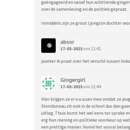
geëngageerd en vanaf hun achttiende gingen
over de samenleving en de politiek gepraat.
Inmiddels zijn ze groot (jongste dochter wor
absor
17-03-2023
om 11:41
jazeker ik praat over het verschil tussen link
Gingergirl
17-03-2023
om 11:44
Hier krijgen ze er e.e.a.van mee omdat ze je
Stembureau zit ook in de school dus dan gaan
uitleg. Thuis komt het wel eens ter sprake m
erg hun mening en politieke voorkeur op wat 
een prettige manier. Ikvind het vooral bela