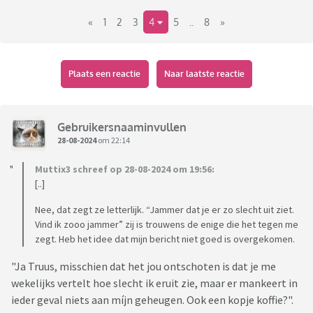
dus vanzelfsprekend praten we er veel over. De laatste tijd
«
1
2
3
4
5
..
8
»
valt het me op dat ze een gekke houding aanneemt.
Allemaal prima wat sneertjes hier en daar, kan ik wel tegen.
Maar nu begint ze opeens dagelijks of in ieder geval wekelijks
tegen me te zeggen hoe oud ik er wel niet uit zie en hoe
Plaats een reactie
Naar laatste reactie
zonde het is hoe “slecht” ik er uit zie (zij ziet er altijd heel
goed uit) ik weet nooit hoe ik er moet reageren.. ik zeg altijd
maar uh ja weet het? Waar ik eigenlijk naar op zoek ben is,
Gebruikersnaaminvullen
hoe ga ik hier mee om? En ja er komen nu opmerkingen als je
28-08-2024
om 22:14
moet aangeven voel me niet prettig bij blabla.. maar wat ik
Muttix3 schreef op 28-08-2024 om 19:56:
het vreemde vind, waar haalt zij het recht vandaan? Ik zie zo
[..]
veel mensen die er slecht uit zien. Blijkbaar ik ook… boeien?
(door haar ben ik wel 10 x zo onzeker geworden)
Nee, dat zegt ze letterlijk. “Jammer dat je er zo slecht uit ziet.
Pffff lang verhaal kort. Wat doe ik hier mee??
Vind ik zooo jammer” zij is trouwens de enige die het tegen me
zegt. Heb het idee dat mijn bericht niet goed is overgekomen.
"Ja Truus, misschien dat het jou ontschoten is dat je me
wekelijks vertelt hoe slecht ik eruit zie, maar er mankeert in
ieder geval niets aan míjn geheugen. Ook een kopje koffie?".