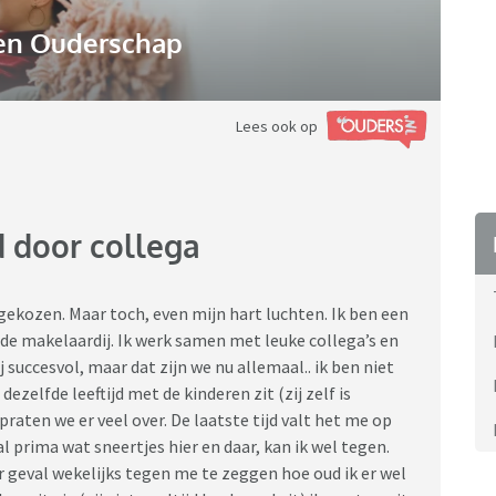
n Ouderschap
Lees ook op
d door collega
 gekozen. Maar toch, even mijn hart luchten. Ik ben een
de makelaardij. Ik werk samen met leuke collega’s en
 succesvol, maar dat zijn we nu allemaal.. ik ben niet
dezelfde leeftijd met de kinderen zit (zij zelf is
raten we er veel over. De laatste tijd valt het me op
prima wat sneertjes hier en daar, kan ik wel tegen.
r geval wekelijks tegen me te zeggen hoe oud ik er wel