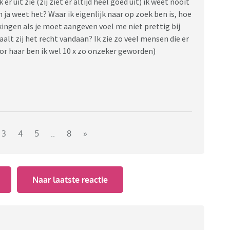
 er uit zie (zij ziet er altijd heel goed uit) ik weet nooit
h ja weet het? Waar ik eigenlijk naar op zoek ben is, hoe
ingen als je moet aangeven voel me niet prettig bij
aalt zij het recht vandaan? Ik zie zo veel mensen die er
oor haar ben ik wel 10 x zo onzeker geworden)
3
4
5
..
8
»
Naar laatste reactie