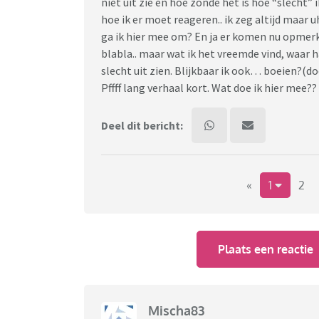
niet uit zie en hoe zonde het is hoe “slecht” ik
hoe ik er moet reageren.. ik zeg altijd maar u
ga ik hier mee om? En ja er komen nu opmerk
blabla.. maar wat ik het vreemde vind, waar h
slecht uit zien. Blijkbaar ik ook… boeien?(d
Pffff lang verhaal kort. Wat doe ik hier mee??
Deel dit bericht:
«
1
2
Plaats een reactie
Mischa83