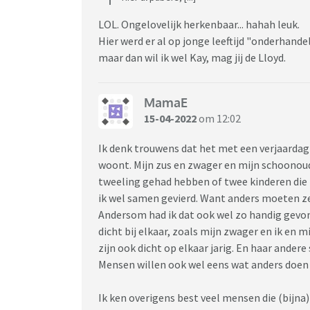
LOL. Ongelovelijk herkenbaar... hahah leuk.
Hier werd er al op jonge leeftijd "onderhandeld
maar dan wil ik wel Kay, mag jij de Lloyd.
MamaE
15-04-2022
om 12:02
Ik denk trouwens dat het met een verjaardag
woont. Mijn zus en zwager en mijn schoonoud
tweeling gehad hebben of twee kinderen die h
ik wel samen gevierd. Want anders moeten z
Andersom had ik dat ook wel zo handig gevo
dicht bij elkaar, zoals mijn zwager en ik en 
zijn ook dicht op elkaar jarig. En haar ander
Mensen willen ook wel eens wat anders doen 
Ik ken overigens best veel mensen die (bijna) g