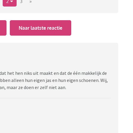
s tweeling of tweelingouder tegenaan loopt/liep qua
2
3
»
un duit in het zakje doen
Naar laatste reactie
dat het hen niks uit maakt en dat de één makkelijk de
bben alleen hun eigen jas en hun eigen schoenen. Wij,
n, maar ze doen er zelf niet aan.