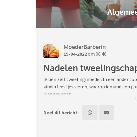
Algemee
MoederBarberin
15-04-2022
om 08:40
Nadelen tweelingscha
Ik ben zelf tweelingmoeder. In een ander top
kinderfeestjes vieren, waarop iemand een pun
niet gewenst.
Zo gaf zij aan dat ze op de basisschool als 
niet als individu.
Deel dit bericht:
Ik merk dat mijn kinderen op hun verjaardag
neefjes en nichtjes alleen. Ze zijn nu 6, dus 
dat ze dat gaan merken.