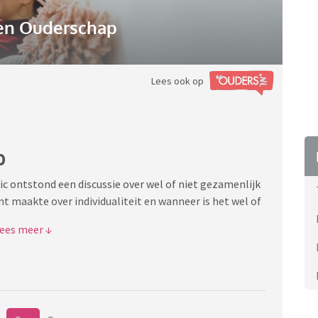
n Ouderschap
Lees ook op
p
ic ontstond een discussie over wel of niet gezamenlijk
t maakte over individualiteit en wanneer is het wel of
tweeling ingepland werden voor een oudergesprek en
 samen cadeaus krijgen voor hetzelfde bedrag als hun
niemand heeft er last van, maar er komt mogelijk een tijd