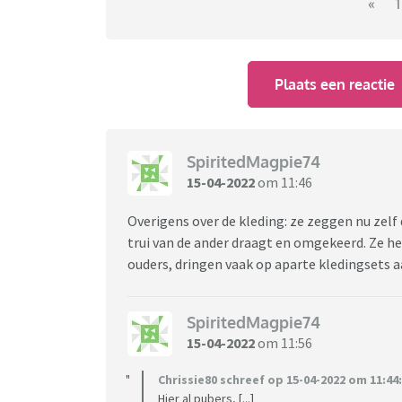
Wat zijn dingen -groot en klein- waar jij al
«
1
individualiteit?
Edit: 3,4,5,etc lingen mogen natuurlijk ook h
Plaats een reactie
SpiritedMagpie74
15-04-2022
om 11:46
Overigens over de kleding: ze zeggen nu zelf 
trui van de ander draagt en omgekeerd. Ze he
ouders, dringen vaak op aparte kledingsets aa
SpiritedMagpie74
15-04-2022
om 11:56
Chrissie80 schreef op 15-04-2022 om 11:44:
Hier al pubers, [...]