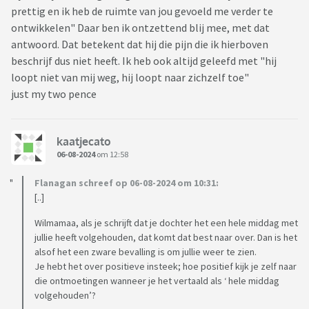
prettig en ik heb de ruimte van jou gevoeld me verder te
ontwikkelen" Daar ben ik ontzettend blij mee, met dat
antwoord. Dat betekent dat hij die pijn die ik hierboven
beschrijf dus niet heeft. Ik heb ook altijd geleefd met "hij
loopt niet van mij weg, hij loopt naar zichzelf toe"
just my two pence
kaatjecato
06-08-2024
om 12:58
Flanagan schreef op 06-08-2024 om 10:31:
[..]
Wilmamaa, als je schrijft dat je dochter het een hele middag met
jullie heeft volgehouden, dat komt dat best naar over. Dan is het
alsof het een zware bevalling is om jullie weer te zien.
Je hebt het over positieve insteek; hoe positief kijk je zelf naar
die ontmoetingen wanneer je het vertaald als ‘ hele middag
volgehouden’?