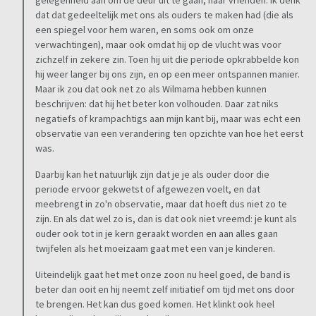
gelegenheid aan om de deur uit te gaan, naar vrienden. Ik denk
dat dat gedeeltelijk met ons als ouders te maken had (die als
een spiegel voor hem waren, en soms ook om onze
verwachtingen), maar ook omdat hij op de vlucht was voor
zichzelf in zekere zin. Toen hij uit die periode opkrabbelde kon
hij weer langer bij ons zijn, en op een meer ontspannen manier.
Maar ik zou dat ook net zo als Wilmama hebben kunnen
beschrijven: dat hij het beter kon volhouden. Daar zat niks
negatiefs of krampachtigs aan mijn kant bij, maar was echt een
observatie van een verandering ten opzichte van hoe het eerst
was.
Daarbij kan het natuurlijk zijn dat je je als ouder door die
periode ervoor gekwetst of afgewezen voelt, en dat
meebrengt in zo'n observatie, maar dat hoeft dus niet zo te
zijn. En als dat wel zo is, dan is dat ook niet vreemd: je kunt als
ouder ook tot in je kern geraakt worden en aan alles gaan
twijfelen als het moeizaam gaat met een van je kinderen.
Uiteindelijk gaat het met onze zoon nu heel goed, de band is
beter dan ooit en hij neemt zelf initiatief om tijd met ons door
te brengen. Het kan dus goed komen. Het klinkt ook heel