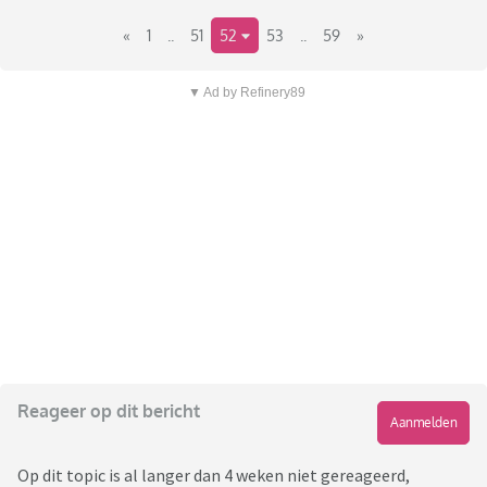
«
1
..
51
52
53
..
59
»
▼ Ad by Refinery89
Reageer op dit bericht
Aanmelden
Op dit topic is al langer dan 4 weken niet gereageerd,