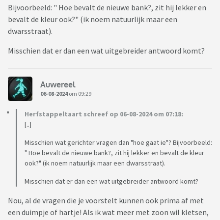
verwachtingen temperen. Verwachtingen over de
Bijvoorbeeld: " Hoe bevalt de nieuwe bank?, zit hij lekker en
hoeveelheid en de diepgang van het contact. En
bevalt de kleur ook?" (ik noem natuurlijk maar een
verwachtingen van de rol die ze nog in het leven van hun kind
dwarsstraat).
spelen. Het is dus vooral aan de ouders om los te laten, een
Misschien dat er dan een wat uitgebreider antwoord komt?
stapje terug te doen en hun negatieve/bezorgde mening
voor zich te houden.
Auwereel
Ik vind dit best logisch klinken en ik probeer het ook zo te
06-08-2024
om 09:29
doen. Toch maakt het me heel somber. Wat heeft het
contact voor zin, als je maar zo weinig betrokkenheid bij
Herfstappeltaart schreef op 06-08-2024 om 07:18:
elkaar ‘mag’ hebben? Bovendien: als ik weinig contact zoek
[..]
met mijn kinderen voel ik me daar óók schuldig over. Bang
Misschien wat gerichter vragen dan "hoe gaat ie"? Bijvoorbeeld:
dat ik te weinig betrokkenheid toon. Maar als ik wel contact
" Hoe bevalt de nieuwe bank?, zit hij lekker en bevalt de kleur
zoek, voelt het alsof ik me aan hen opdring. Kortom, heel
ook?" (ik noem natuurlijk maar een dwarsstraat).
veel spanning.
Misschien dat er dan een wat uitgebreider antwoord komt?
Daarom denk ik vaak serieus: zou het voor mijn kinderen een
enorme opluchting zijn, als ze bevrijd worden van de sociale
Nou, al de vragen die je voorstelt kunnen ook prima af met
verplichting om contact met mij te houden? En zou ik me
een duimpje of hartje! Als ik wat meer met zoon wil kletsen,