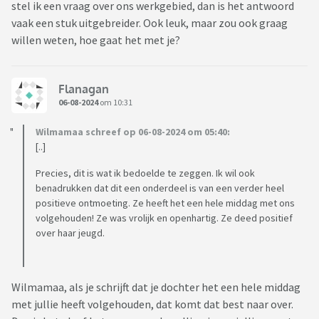
zelf ook bevrijd en opgelucht voelen? Missen zou ik ze zeker,
stel ik een vraag over ons werkgebied, dan is het antwoord
maar dat doe ik nu ook al.
vaak een stuk uitgebreider. Ook leuk, maar zou ook graag
willen weten, hoe gaat het met je?
Hoe is dit voor andere ouders? Herkennen jullie er iets in?
Flanagan
06-08-2024
om 10:31
Wilmamaa schreef op 06-08-2024 om 05:40:
[..]
Precies, dit is wat ik bedoelde te zeggen. Ik wil ook
benadrukken dat dit een onderdeel is van een verder heel
positieve ontmoeting. Ze heeft het een hele middag met ons
volgehouden! Ze was vrolijk en openhartig. Ze deed positief
over haar jeugd.
Wilmamaa, als je schrijft dat je dochter het een hele middag
met jullie heeft volgehouden, dat komt dat best naar over.