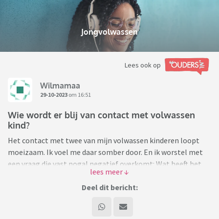
Jongvolwassen
Lees ook op
Wilmamaa
29-10-2023
om 16:51
Wie wordt er blij van contact met volwassen
kind?
Het contact met twee van mijn volwassen kinderen loopt
moeizaam. Ik voel me daar somber door. En ik worstel met
een vraag die vast nogal negatief overkomt: Wat heeft het
eigenlijk voor zin dat ouders en hun volwassen kinderen
contact houden? Wie wordt hier echt blij van?
Deel dit bericht:
Die gedachte komt bij me op nadat ik veel gelezen heb
over het contact tussen ouders en volwassen kinderen.