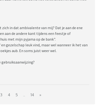
zich in dat ambivalente van mij? Dat je aan de ene
 aan de andere kant tijdens een feestje of
 huis met mijn pyjama op de bank".
' en gezelschap leuk vind, maar wel wanneer ik het van
ekjes aub. En soms juist weer wel.
ke gebruiksaanwijzing?
3
4
5
..
14
»