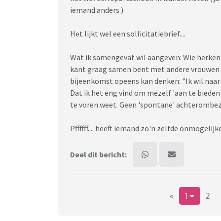
iemand anders.)
Het lijkt wel een sollicitatiebrief....
Wat ik samengevat wil aangeven: Wie herkent 
kant graag samen bent met andere vrouwen en
bijeenkomst opeens kan denken: "Ik wil naar
Dat ik het eng vind om mezelf 'aan te bieden
te voren weet. Geen 'spontane' achterombezo
Pffffff.... heeft iemand zo'n zelfde onmogelij
Deel dit bericht:
«
1
2