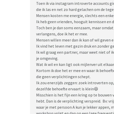
Toen ik via instagram introverte accounts gi
die ik las en net zo hard gelachen om de tege
Mensen kosten me energie, slechts een enkel
Ik heb geen vrienden, hooguit kennissen en di
Toch ben je dan soms eenzaam, maar omdat d
verlangens, doe ik het er mee.
Mensen willen meer dan ik kan of wil geven 
Ik vind het leven met gezin druk en zonder gez
Ik wil graag een partner, maar weet niet of ik
je omgeving.
Wat ik wil en kan ligt ook mijlenver uit elkaar
Kortom ik doe het er mee en waar ik behoeft
die geen verplichtingen schept.
Ik zou enerzijds zeggen: zoek introverten o
dezelfde behoefte ervaart is klein😄
Misschien is het fijn een kring op te bouwe
hebt. Dan is de verplichting verspreid. Bv: vr
waar je met persoon A kun je lekker appen, 
workshop volgt en dan op een lage frequenti