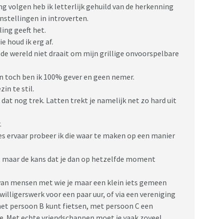
ng volgen heb ik letterlijk gehuild van de herkenning
nstellingen in introverten.
ing geeft het.
e houd ik erg af.
e wereld niet draait om mijn grillige onvoorspelbare
en toch ben ik 100% gever en geen nemer.
in te stil.
 dat nog trek. Latten trekt je namelijk net zo hard uit
.
es ervaar probeer ik die waar te maken op een manier
p, maar de kans dat je dan op hetzelfde moment
n van mensen met wie je maar een klein iets gemeen
ijwilligerswerk voor een paar uur, of via een vereniging
met persoon B kunt fietsen, met persoon C een
e. Met echte vriendschappen moet je vaak zoveel.