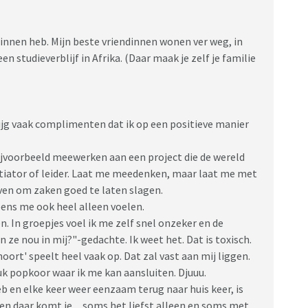
innen heb. Mijn beste vriendinnen wonen ver weg, in
en studieverblijf in Afrika. (Daar maak je zelf je familie
rijg vaak complimenten dat ik op een positieve manier
bijvoorbeeld meewerken aan een project die de wereld
tiator of leider. Laat me meedenken, maar laat me met
ven om zaken goed te laten slagen.
ens me ook heel alleen voelen.
en. In groepjes voel ik me zelf snel onzeker en de
n ze nou in mij?"-gedachte. Ik weet het. Dat is toxisch.
jhoort' speelt heel vaak op. Dat zal vast aan mij liggen.
uk popkoor waar ik me kan aansluiten. Djuuu.
eb en elke keer weer eenzaam terug naar huis keer, is
 en daar komt ie.... soms het liefst alleen en soms met