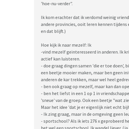
'hoe-nu-verder".
Ik kom erachter dat ik verdomd weinig vriend
andere provincies, ooit leren kennen tijdens e
en dat blijft.)
Hoe kijk ik naar mezelf: Ik
-vind mezelf geïnteresseerd in anderen. Ik k
actief kan luisteren.
- doe graag dingen samen 'die er toe doen', 
een beetje mooier maken, maar ben geen ini
anderen de kar trekken, maar wel heel gedre
- ben ook graag op mezelf, maar kan dan ope
- ben het liefst in een 1 op 1 in vriendschapp
'sneue' van de groep. Ook een beetje "wat zie
Maar het idee 'dat je er eigenlijk niet echt bi
- Ik zing graag, maar in de omgeving geen le
- sportschool? Als ik iets 276 x geprobeerd h
het wel een sportschool. Ik wandel liever. (ja