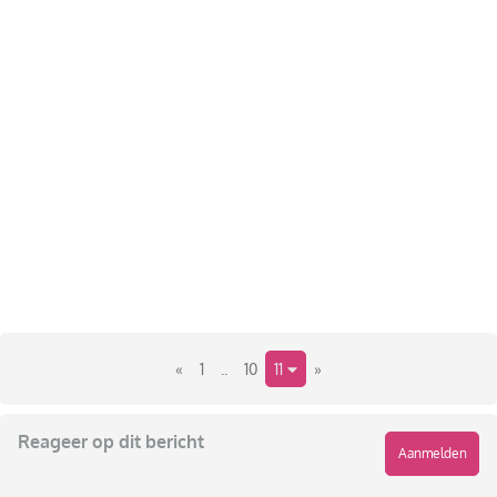
«
1
..
10
11
»
Reageer op dit bericht
Aanmelden