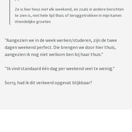
enkel voor een dag per weekend echt ergens anders te gaan
Ze is hier heus niet elk weekend, en zoals in andere berichten
wonen al. Zien jullie andere oplossingen?
te zien is, niet hele tijd thuis of teruggetrokken in mijn kamer.
Vriendelijke groeten
"Aangezien we in de week werken/studeren, zijn de twee
dagen weekend perfect. Die brengen we door hier thuis,
aangezien ik nog niet welkom ben bij haar thuis."
"Ik vind standaard één dag per weekend veel te weinig."
Sorry, had ik dit verkeerd opgevat blijkbaar?