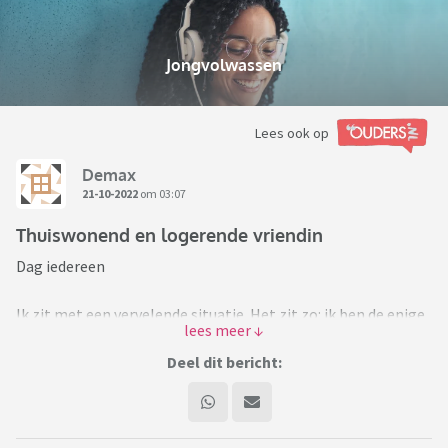
Jongvolwassen
Lees ook op
Demax
21-10-2022
om 03:07
Thuiswonend en logerende vriendin
Dag iedereen
Ik zit met een vervelende situatie. Het zit zo: ik ben de enige
van drie zonen die nog permanent samenwoont met een
alleenstaande moeder. Eén broer komt nooit meer naar huis,
Deel dit bericht:
een andere woont samen met drie vrienden in de week en
komt in het weekend naar huis. In en rond huis doe ik
vanalles: ik onderhoud de vrij grote tuin, zwembad, jacuzzi, ik