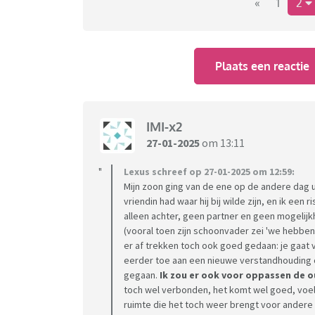
Ik merk dat ik het gevoel van ‘controle kwijt z
«
1
2
is, heel eng vindt.
Hij heeft zelf alleen iets kunnen kopen, zo fi
wel een schaduw over.
Plaats een reactie
Wellicht klinkt t overdreven en het is echt ni
relatie en vrienden.
IMI-x2
Hoop zo dat ik over paar weken gewoon lache
27-01-2025
om 13:11
wegga. Ik probeer hem niet te belasten met mi
lastig vindt en zegt dan heel lief…mam alle
Lexus schreef op 27-01-2025 om 12:59:
Mijn zoon ging van de ene op de andere dag ui
vriendin had waar hij bij wilde zijn, en ik een
Nu moet mam dat ook nog eens gaan gelove
alleen achter, geen partner en geen mogelijk
(vooral toen zijn schoonvader zei 'we hebben h
er af trekken toch ook goed gedaan: je gaat 
eerder toe aan een nieuwe verstandhouding o
gegaan.
Ik zou er ook voor oppassen de 
toch wel verbonden, het komt wel goed, voel
ruimte die het toch weer brengt voor andere 