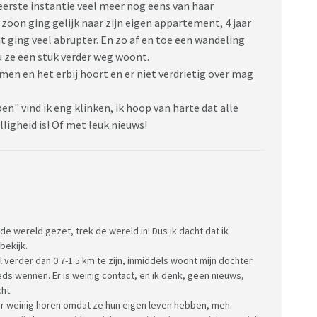
eerste instantie veel meer nog eens van haar
 zoon ging gelijk naar zijn eigen appartement, 4 jaar
at ging veel abrupter. En zo af en toe een wandeling
u ze een stuk verder weg woont.
men en het erbij hoort en er niet verdrietig over mag
en" vind ik eng klinken, ik hoop van harte dat alle
lligheid is! Of met leuk nieuws!
p de wereld gezet, trek de wereld in! Dus ik dacht dat ik
bekijk.
l verder dan 0.7-1.5 km te zijn, inmiddels woont mijn dochter
eds wennen. Er is weinig contact, en ik denk, geen nieuws,
ht.
aar weinig horen omdat ze hun eigen leven hebben, meh.