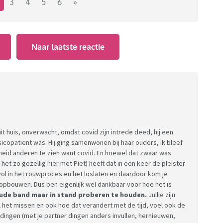
ijn’, voor zover je dat nog hebt als je kind begin 20tig
3
4
5
6
»
jn voor hem. Ben super trots, maar mijn verdriet legt er
Naar laatste reactie
et zo dat ik geen eigen leven heb. Ik werk, heb een
nd bij hem op bezoek kan gaan zonder te huilen als ik
jn emoties en dat lukt redelijk. Hij weet dat ik t
s komt goed.
t huis, onverwacht, omdat covid zijn intrede deed, hij een
 risicopatient was. Hij ging samenwonen bij haar ouders, ik bleef
n 🥹
heid anderen te zien want covid. En hoewel dat zwaar was
et zo gezellig hier met Piet) heeft dat in een keer de pleister
vol in het rouwproces en het loslaten en daardoor kom je
pbouwen. Dus ben eigenlijk wel dankbaar voor hoe het is
oude band maar in stand proberen te houden.
Jullie zijn
 het missen en ook hoe dat verandert met de tijd, voel ook de
dingen (met je partner dingen anders invullen, hernieuwen,