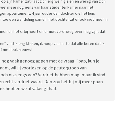
 op zijn kamer zat) laat zich erg weinig zien en weinig van zich
e veel meer nog eens van haar studentenkamer naar het
n eigen appartement, 4 jaar ouder dan dochter die het huis
 en toe een wandeling samen met dochter zit er ook niet meer in
en en het erbij hoort en er niet verdrietig over mag zijn, dat
n" vind ik eng klinken, ik hoop van harte dat alle keren dat ik
Of met leuk nieuws!
s nog vaak genoeg appen met de vraag: "pap, kun je
mam, wil jij voorlezen op de peutergroep van
 toch niks engs aan? Verdriet hebben mag, maar ik vind
en echt verdriet waard. Dan zou het bij mij meer gaan
rek hebben we al vaker gehad.