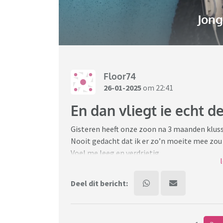
Jon
Floor74
26-01-2025
om 22:41
En dan vliegt ie echt defi
Gisteren heeft onze zoon na 3 maanden klusse
Nooit gedacht dat ik er zo’n moeite mee zou 
Voel me leeg en verdrietig.
het feit dat een hoofdstuk wordt afgesloten 
weemoedig gevoel.
Deel dit bericht:
Tranen lopen over mijn wangen als ik zijn le
Het idee dat hij niet meer thuis slaapt en da
zeker ook gewoon zijn aanwezigheid en t zor