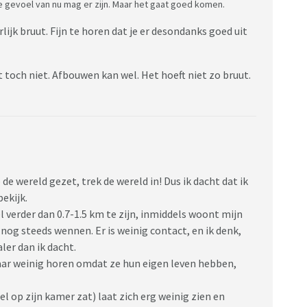
 je gevoel van nu mag er zijn. Maar het gaat goed komen.
lijk bruut. Fijn te horen dat je er desondanks goed uit
toch niet. Afbouwen kan wel. Het hoeft niet zo bruut.
p de wereld gezet, trek de wereld in! Dus ik dacht dat ik
bekijk.
el verder dan 0.7-1.5 km te zijn, inmiddels woont mijn
nog steeds wennen. Er is weinig contact, en ik denk,
ler dan ik dacht.
maar weinig horen omdat ze hun eigen leven hebben,
el op zijn kamer zat) laat zich erg weinig zien en