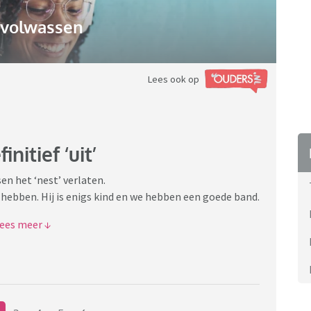
gvolwassen
Lees ook op
nitief ‘uit’
n het ‘nest’ verlaten.
hebben. Hij is enigs kind en we hebben een goede band.
en hij nu echt alleen gaat wonen geeft me een
ge kamer zie.
t we in de ochtenden lekker op elkaar vitten🫣, maar
gen ‘voor’ dat wegvalt, geven me een ‘rouw’ gevoel.