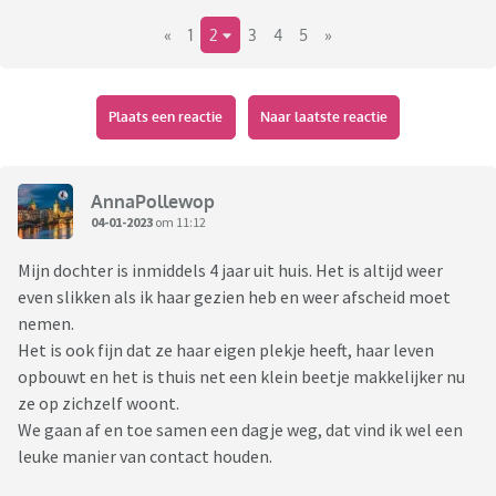
chalet gevonden hier 2 km vandaan. Ze hebben veel op mp
«
1
2
3
4
5
»
gevonden voor de inrichting van ons een mooi bed. En van
zijn ouders ook allemaal leuke spulletjes. Een mooi
paradijsje is het geworden. Wij zijn trots en gunnen het haar.
Ze moet nog wel een jaar na school. Hij heeft werk. Allemaal
Plaats een reactie
Naar laatste reactie
prachtig en goed. Het hoort zo. We deden veel samen en zijn
heel close. Maar het ging zo snel. Ik was totaal niet
voorbereid en heb er dus al maanden last van. Viel me zo
AnnaPollewop
minder belangrijk. Heb verdriet erom. Kan er moeilijk mee
04-01-2023
om 11:12
omgaan. Kan het gevoel moeilijk uitleggen. Fijn om met
Mijn dochter is inmiddels 4 jaar uit huis. Het is altijd weer
ouders/moeders te kunnen “praten”
even slikken als ik haar gezien heb en weer afscheid moet
die ook in deze fase zitten. Hoe gaan jullie ermee om? Ik ben
nemen.
natuurlijk super trots maar het doet ook pijn.
Het is ook fijn dat ze haar eigen plekje heeft, haar leven
opbouwt en het is thuis net een klein beetje makkelijker nu
ze op zichzelf woont.
We gaan af en toe samen een dagje weg, dat vind ik wel een
leuke manier van contact houden.