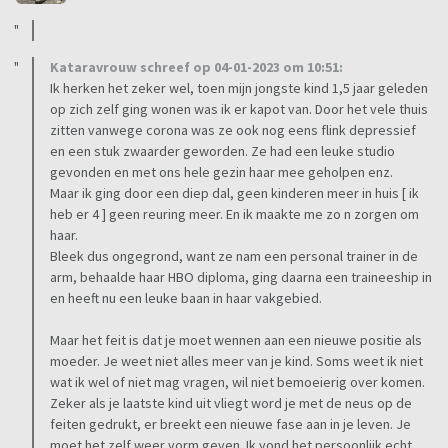
Kataravrouw schreef op 04-01-2023 om 10:51:
Ik herken het zeker wel, toen mijn jongste kind 1,5 jaar geleden
op zich zelf ging wonen was ik er kapot van. Door het vele thuis
zitten vanwege corona was ze ook nog eens flink depressief
en een stuk zwaarder geworden. Ze had een leuke studio
gevonden en met ons hele gezin haar mee geholpen enz.
Maar ik ging door een diep dal, geen kinderen meer in huis [ ik
heb er 4 ] geen reuring meer. En ik maakte me zo n zorgen om
haar.
Bleek dus ongegrond, want ze nam een personal trainer in de
arm, behaalde haar HBO diploma, ging daarna een traineeship in
en heeft nu een leuke baan in haar vakgebied.
Maar het feit is dat je moet wennen aan een nieuwe positie als
moeder. Je weet niet alles meer van je kind. Soms weet ik niet
wat ik wel of niet mag vragen, wil niet bemoeierig over komen.
Zeker als je laatste kind uit vliegt word je met de neus op de
feiten gedrukt, er breekt een nieuwe fase aan in je leven. Je
moet het zelf weer vorm geven. Ik vond het persoonlijk echt