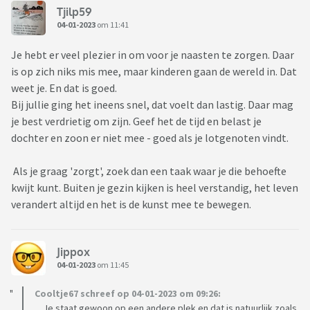
Tjilp59
04-01-2023
om 11:41
Je hebt er veel plezier in om voor je naasten te zorgen. Daar
is op zich niks mis mee, maar kinderen gaan de wereld in. Dat
weet je. En dat is goed.
Bij jullie ging het ineens snel, dat voelt dan lastig. Daar mag
je best verdrietig om zijn. Geef het de tijd en belast je
dochter en zoon er niet mee - goed als je lotgenoten vindt.
Als je graag 'zorgt', zoek dan een taak waar je die behoefte
kwijt kunt. Buiten je gezin kijken is heel verstandig, het leven
verandert altijd en het is de kunst mee te bewegen.
Jippox
04-01-2023
om 11:45
Cooltje67 schreef op 04-01-2023 om 09:26:
....Je staat gewoon op een andere plek en dat is natuurlijk zoals