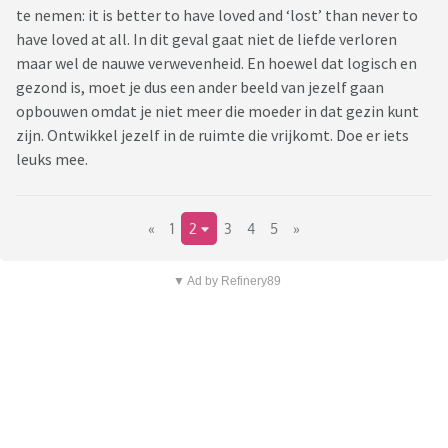
te nemen: it is better to have loved and ‘lost’ than never to
have loved at all. In dit geval gaat niet de liefde verloren
maar wel de nauwe verwevenheid. En hoewel dat logisch en
gezond is, moet je dus een ander beeld van jezelf gaan
opbouwen omdat je niet meer die moeder in dat gezin kunt
zijn. Ontwikkel jezelf in de ruimte die vrijkomt. Doe er iets
leuks mee.
«
1
2
3
4
5
»
▼ Ad by Refinery89