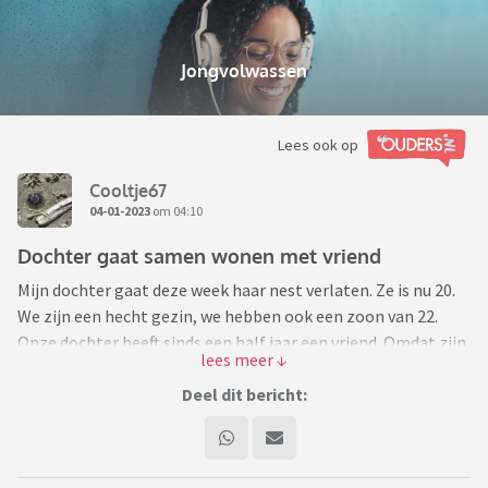
Jongvolwassen
Lees ook op
Cooltje67
04-01-2023
om 04:10
Dochter gaat samen wonen met vriend
Mijn dochter gaat deze week haar nest verlaten. Ze is nu 20.
We zijn een hecht gezin, we hebben ook een zoon van 22.
Onze dochter heeft sinds een half jaar een vriend. Omdat zijn
ouders hun huis hebben verkocht moest er een plek voor
hem komen. Zoals het er nu na uitziet gaan die mms na het
Deel dit bericht:
buitenland. Toen zei onze dochter dan ga ik met hem mee
als hij een eigen stekje krijgt. Dit speelde al toen ze twee
maanden met elkaar liepen. Ondertussen hebben ze een