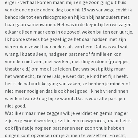
erger'- verhaal komen maar: mijn enige zoon ging uit huis
van de ene op de andere dag toen hij 19 was vanwege covid: ik
behoorde tot een risicogroep en hij kon bij haar ouders met
haar gaan samenwonen. Het was in de begintijd en we zagen
elkaar alleen maar eens in de zoveel weken buiten een uurtje.
Ik hoorde steeds hoe gezellig ze het daar hadden met zijn
vieren. Van zowel haar ouders als van hem. Dat was wel wat
wrang. Ik zat alleen, had geen partner of familie en kon
vrienden niet zien, niet werken, niet dingen doen (groepjes,
theater e.d.) om me af te leiden. Dat was best pittig maar
het went echt, te meer als je weet dat je kind het fijn heeft.
het is de natuurlijke gang van zaken, ze hebben je minder of
niet meer nodig en dat is ook heel goed. Ik heb vriendinnen
wier kind van 30 nog bij ze woont. Dat is voor alle partijen
niet goed.
Wat ik er maar mee zeggen wil: je verdriet en gemis mag er
zijn en gevoeld worden, je zit in een rouwproces, maar het is
ook fijn dat je nog een partner en een zoon thuis hebt en
dingen kunt opzoeken om je zinnen te verzetten. En echt,