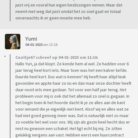
juist vrij en vooral hun eigen beslissingen nemen. Maar dat
neemt niet weg dat juist omdat het zo snel gaat en totaal
onverwachts ik er geen moeite mee heb.
Yumi
04-01-2023
om 13:18
Cooltje67 schreef op 04-01-2023 om 11:16:
Hallo Yuri, ja dat klopt. Ze kende hem al wel. Ze hadden voor 6
jaar terug heel kort iets. Maar toen was het een kalver liefde.
Duurde heel kort. Dus wat is kennen? Hij heeft haar altijd leuk
gevonden en appte haar zo nu en dan maar onze dochter heeft
daar nooit iets mee gedaan. Tot voor een half jaar terug. Het
probleem voor mij is ook dat het allemaal zo snel is gegaan. In
het begin toen ik het hoorde dacht ik je ze alles aan de kant
voor iemand die je eigenlijk niet kent. Alsof wij en alles wat ze
had niet goed genoeg meer was. Dat is natuurlijk niet zo maar
zo voelde het wel voor ons. Wij zijn als gezin heel hecht dus er
mist nu gewoon een schakel. Het ligt echt bij mij. Ze zitten
gelukkig nergens aan vast. Hebben eerst een huurcontract