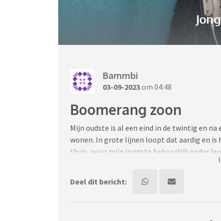
Jon
Bammbi
03-09-2023
om 04:48
Boomerang zoon
Mijn oudste is al een eind in de twintig en n
wonen. In grote lijnen loopt dat aardig en i
thuis, waar mijn jongste behoorlijk onder leed
manier haar visie vormt en niet gediend is v
Wat ik lastig vind, zacht uitgedrukt... is dat
Deel dit bericht:
financiële toekomst, waarin hij zijn eigen 
cent verdient en dus ook geen kostgeld kan be
bedrijfje zus, bedrijfje zo) waarmee uiteindel