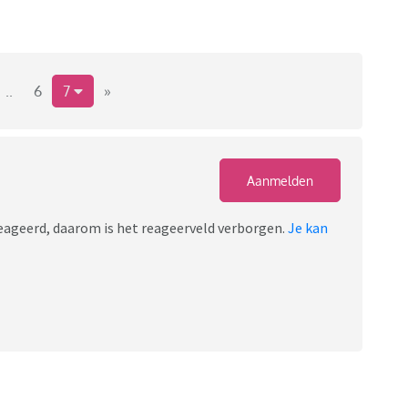
..
6
7
»
Aanmelden
ereageerd, daarom is het reageerveld verborgen.
Je kan