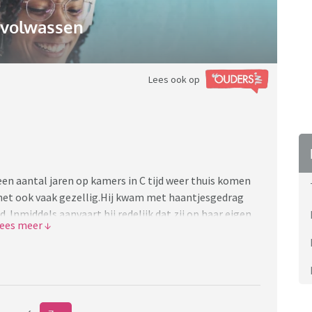
gvolwassen
Lees ook op
a een aantal jaren op kamers in C tijd weer thuis komen
s het ook vaak gezellig.Hij kwam met haantjesgedrag
. Inmiddels aanvaart hij redelijk dat zij op haar eigen
an zijn bemoeienissen.
 hij weliswaar op zijn manier hard werkt aan een
broek hoopt te kunnen ophouden, maar nog steeds geen
talen. Hoeveel tijd gun je iemand iets op te zetten, (
ijk mss toch weer niks verdiend wordt? Ik blijf m