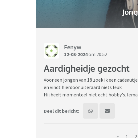
Jon
Fenyw
12-03-2024
om 20:52
Aardigheidje gezocht
Voor een jongen van 18 zoek ik een cadeautje
en vindt hierdoor uiteraard niets leuk.
Hij heeft momenteel niet echt hobby's. Iema
Deel dit bericht:
«
1
2