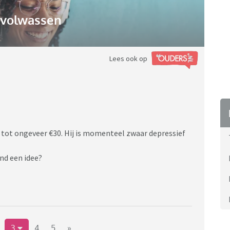
gvolwassen
Lees ook op
 tot ongeveer €30. Hij is momenteel zwaar depressief
nd een idee?
3
4
5
»