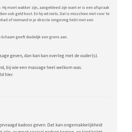
e. Hij moet wakker zijn, aangekleed zijn want er is een afspraak
en ook geld kost. En hij wil niets. Dat is misschien niet voor te
 gehad of niemand in je directe omgeving hebt met een
lichaam geeft duidelijk een grens aan.
ssage geven, dan kan kan overleg met de ouder(s).
ind, bij wie een massage heel welkom was.
d hier.
 ongevraagd kadoos geven. Dat kan ongemakkelijkheid
 zijn, er moet sociaal gedrag komen, en kind krijgt