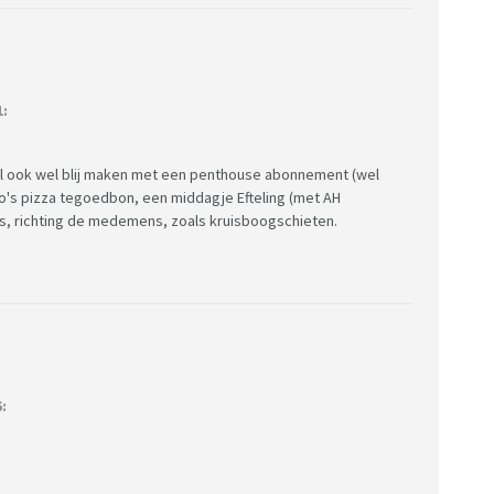
1:
ul ook wel blij maken met een penthouse abonnement (wel
's pizza tegoedbon, een middagje Efteling (met AH
s, richting de medemens, zoals kruisboogschieten.
?
: