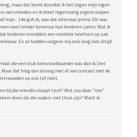
streng, maar dat komt doordat ik het tegen mijn eigen
rs van vrienden en ik bleef regelmatig ergens slapen
f mijn... 14e gok ik, was dat allemaal prima. Dit was
emeen veel minder bovenop hun kinderen zaten. Wat ik
dat kinderen inmiddels een mobiele telefoon op zak
kbaar. En ze hadden volgens mij ook lang niet altijd
omdat die een stuk beinvloedbaarder was dan ik (het
 Maar dat hing dan alsnog niet af van contact met de
ertrouwden op ons (of niet).
oon bij die vriendin slaapt toch? Wat zou daar "mis"
ekem doen als die ouders niet thuis zijn? Want ik