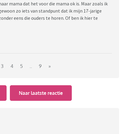
haar mama dat het voor die mama ok is. Maar zoals ik
b gewoon zo iets van standpunt dat ik mijn 17-jarige
onder eens die ouders te horen. Of ben ik hier te
3
4
5
..
9
»
Naar laatste reactie